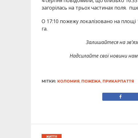
4 серпня повідомили, що близько 16:3
загорілась на трьох частинах поля. п
О 17:10 пожежу локалізовано на площі 1
га.
Залишайтеся на зв’язк
Надсилайте свої новини нам 
МІТКИ:
КОЛОМИЯ
,
ПОЖЕЖА
,
ПРИКАРПАТТЯ
ЖИТТЯ