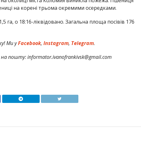
3 на околиці міста Коломия виникла пожежа. Пшениця
шениці на корені трьома окремими осередками.
,5 га, о 18:16-ліквідовано. Загальна площа посівів 176
у! Ми у
Facebook
,
Instagram
,
Telegram
.
на пошту: informator.ivanofrankivsk@gmail.com