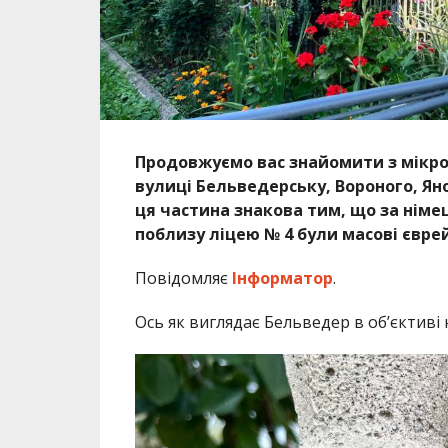
Продовжуємо вас знайомити з мікро
вулиці Бельведерську, Вороного, Ян
ця частина знакова тим, що за німец
поблизу ліцею № 4 були масові євре
Повідомляє
Інформатор
.
Ось як виглядає Бельведер в об’єктиві