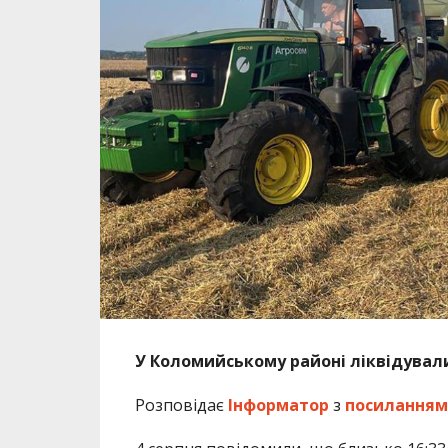
У Коломийському районі ліквідувал
Розповідає
Інформатор
з
посиланням