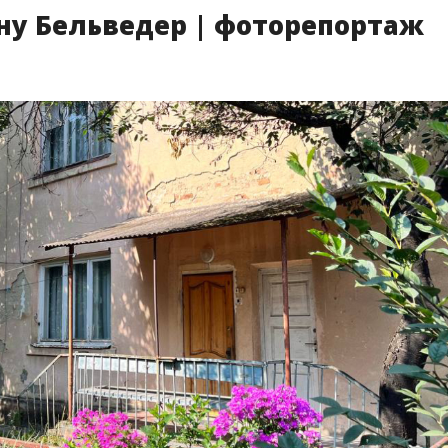
ну Бельведер | фоторепортаж