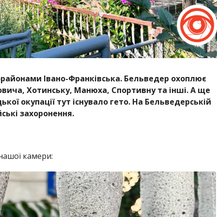
районами Івано-Франківська. Бельведер охоплює
овича, Хотинську, Манюха, Спортивну та інші. А ще
ької окупації тут існувало гето. На Бельведерській
йські захоронення.
 нашої камери: