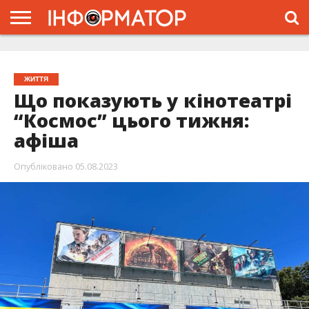
ГОЛОВНА
ЖИТТЯ
ВЛАДА
ГРОШІ
ТРЕШ
ТИСМЕНИЦЯ
НАДВІРНА
РОЗСЛІДУВАННЯ
АФІША
РЕКЛАМА
ПРО
ПРОЄКТ
ЖИТТЯ
Що показують у кінотеатрі
“Космос” цього тижня:
афіша
Опубліковано
05.08.2023