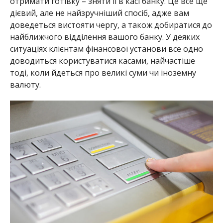
отримати готівку – зняти її в касі банку. Це все ще
дієвий, але не найзручніший спосіб, адже вам
доведеться вистояти чергу, а також добиратися до
найближчого відділення вашого банку. У деяких
ситуаціях клієнтам фінансової установи все одно
доводиться користуватися касами, найчастіше
тоді, коли йдеться про великі суми чи іноземну
валюту.