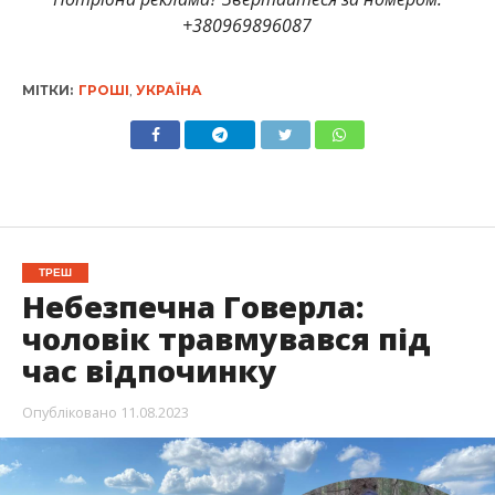
+380969896087
МІТКИ:
ГРОШІ
,
УКРАЇНА
ТРЕШ
Небезпечна Говерла:
чоловік травмувався під
час відпочинку
Опубліковано
11.08.2023