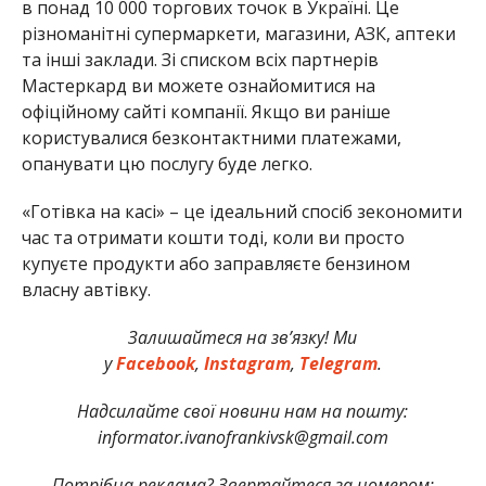
в понад 10 000 торгових точок в Україні. Це
різноманітні супермаркети, магазини, АЗК, аптеки
та інші заклади. Зі списком всіх партнерів
Мастеркард ви можете ознайомитися на
офіційному сайті компанії. Якщо ви раніше
користувалися безконтактними платежами,
опанувати цю послугу буде легко.
«Готівка на касі» – це ідеальний спосіб зекономити
час та отримати кошти тоді, коли ви просто
купуєте продукти або заправляєте бензином
власну автівку.
Залишайтеся на зв’язку! Ми
у
Facebook
,
Instagram
,
Telegram
.
Надсилайте свої новини нам на пошту:
informator.ivanofrankivsk@gmail.com
Потрібна реклама? Звертайтеся за номером: