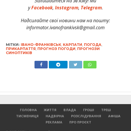
Залишайтеся на зв’язку! Ми
у
Facebook
,
Instagram
,
Telegram
.
Надсилайте свої новини нам на пошту:
informator.ivanofrankivsk@gmail.com
МІТКИ:
ІВАНО-ФРАНКІВСЬК
,
КАРПАТИ
,
ПОГОДА
,
ПРИКАРПАТТЯ
,
ПРОГНОЗ ПОГОДИ
,
ПРОГНОЗИ
СИНОПТИКІВ
ГОЛОВНА
ЖИТТЯ
ВЛАДА
ГРОШІ
ТРЕШ
ТИСМЕНИЦЯ
НАДВІРНА
РОЗСЛІДУВАННЯ
АФІША
РЕКЛАМА
ПРО ПРОЄКТ