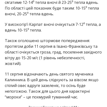
сягатиме 12-14⁰ тепла вночі й 23-25⁰ тепла вдень.
По області цей показник буде таким: 10-15⁰ тепла
вночі, 20-25⁰ тепла вдень.
У високогір’ї Карпат вночі очікується 7-12⁰ тепла, а
вдень 10-15⁰ тепла.
Також оголошено штормове попередження:
протягом доби 11 серпня в Івано-Франківську та
області очікується гроза, град, посилення західного
вітру до 15-20 м/с (1 рівень небезпечності,
жовтий).
11 серпня відзначають день святого мученика
Калинника. В цей день слідкують за вівсом: якщо
спілий овес вдруге зазеленіє, то осінь буде
непогожою. Також для цього дня характерні
“мороки” – це похмурий туманний час.