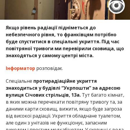
Якщо рівень радіації підніметься до
небезпечного рівня, то франківцям потрібно
буде спуститися в спеціальні укриття. Під час
повітряної тривоги ми перевірили сховища, що
знаходяться у самому центрі міста.
Інформатор
розповідає.
Спеціальне
протирадіаційне укриття
знаходиться у будівлі “Укрпошти” за адресою
вулиця Січових стрільців, 13а.
Тут багато кімнат,
в яких можна перечекати повітряну тривогу та, за
даними карти сховищ, вижити, якщо буде загроза
від високої радіації. Укриття обладнане туалетом,
але один з унітазів не функціонує, запасним
виходом і простим медкабінетом. У сховищі є вода