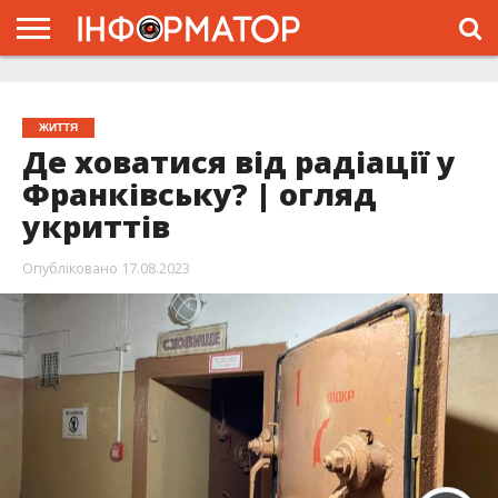
ГОЛОВНА
ЖИТТЯ
ВЛАДА
ГРОШІ
ТРЕШ
ТИСМЕНИЦЯ
НАДВІРНА
РОЗСЛІДУВАННЯ
АФІША
РЕКЛАМА
ПРО
ПРОЄКТ
ЖИТТЯ
Де ховатися від радіації у
Франківську? | огляд
укриттів
Опубліковано
17.08.2023