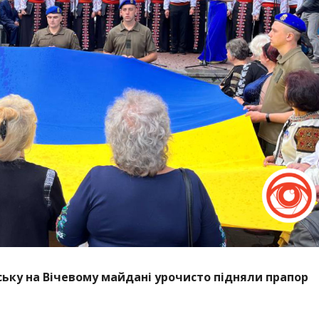
вську на Вічевому майдані урочисто підняли прапор