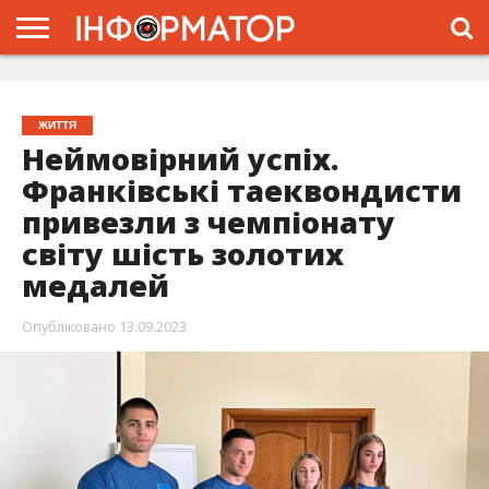
ГОЛОВНА
ЖИТТЯ
ВЛАДА
ГРОШІ
ТРЕШ
ТИСМЕНИЦЯ
НАДВІРНА
РОЗСЛІДУВАННЯ
АФІША
РЕКЛАМА
ПРО
ПРОЄКТ
ЖИТТЯ
Неймовірний успіх.
Франківські таеквондисти
привезли з чемпіонату
світу шість золотих
медалей
Опубліковано
13.09.2023