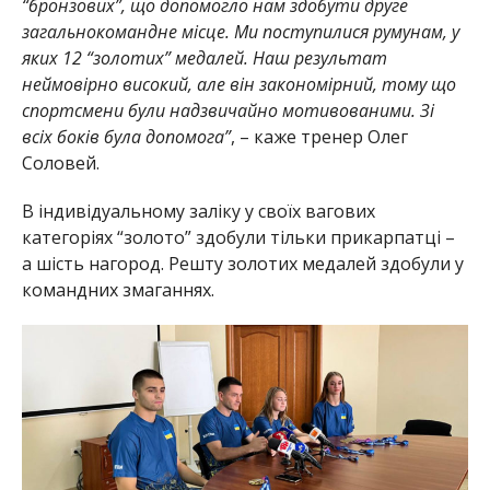
“бронзових”, що допомогло нам здобути друге
загальнокомандне місце. Ми поступилися румунам, у
яких 12 “золотих” медалей. Наш результат
неймовірно високий, але він закономірний, тому що
спортсмени були надзвичайно мотивованими. Зі
всіх боків була допомога”
, – каже тренер Олег
Соловей.
В індивідуальному заліку у своїх вагових
категоріях “золото” здобули тільки прикарпатці –
а шість нагород. Решту золотих медалей здобули у
командних змаганнях.