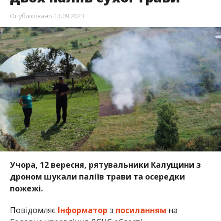
Опубліковано
13.09.2023
Учора, 12 вересня, рятувальники Калущини з
дроном шукали паліїв трави та осередки
пожежі.
Повідомляє
Інформатор
з
посиланням
на