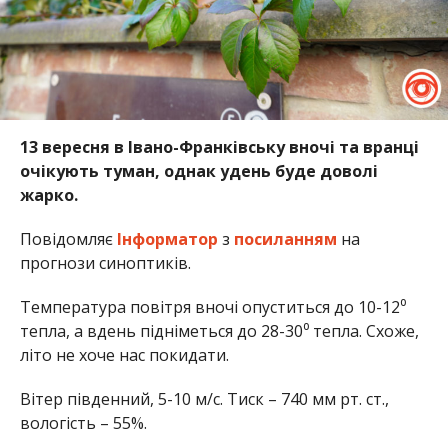
13 вересня в Івано-Франківську вночі та вранці
очікують туман, однак удень буде доволі
жарко.
Повідомляє
Інформатор
з
посиланням
на
прогнози синоптиків.
Температура повітря вночі опуститься до 10-12⁰
тепла, а вдень підніметься до 28-30⁰ тепла. Схоже,
літо не хоче нас покидати.
Вітер південний, 5-10 м/с. Тиск – 740 мм рт. ст.,
вологість – 55%.