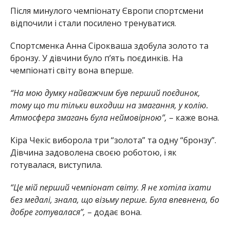
Після минулого чемпіонату Європи спортсмени
відпочили і стали посилено тренуватися.
Спортсменка Анна Сірокваша здобула золото та
бронзу. У дівчини було п’ять поєдинків. На
чемпіонаті світу вона вперше.
“На мою думку найважчим був перший поєдинок,
тому що ти тільки виходиш на змагання, у колію.
Атмосфера змагань була неймовірною”,
– каже вона.
Кіра Чекіс виборола три “золота” та одну “бронзу”.
Дівчина задоволена своєю роботою, і як
готувалася, виступила.
“Це мій перший чемпіонат світу. Я не хотіла їхати
без медалі, знала, що візьму перше. Була впевнена, бо
добре готувалася”,
– додає вона.