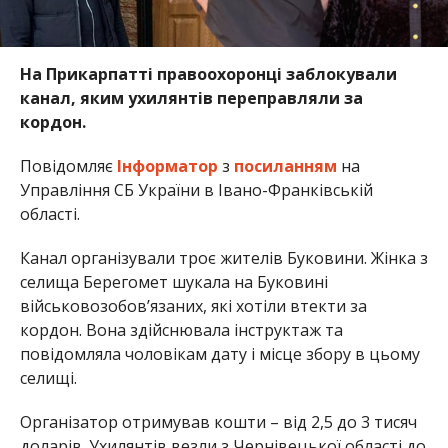
На Прикарпатті правоохоронці заблокували
канал, яким ухилянтів переправляли за
кордон.
Повідомляє
Інформатор
з
посиланням
на
Управління СБ України в Івано-Франківській
області.
Канал організували троє жителів Буковини. Жінка з
селища Берегомет шукала на Буковині
військовозобов’язаних, які хотіли втекти за
кордон. Вона здійснювала інструктаж та
повідомляла чоловікам дату і місце збору в цьому
селищі.
Організатор отримував кошти – від 2,5 до 3 тисяч
доларів. Ухилянтів везли з Чернівецької області до