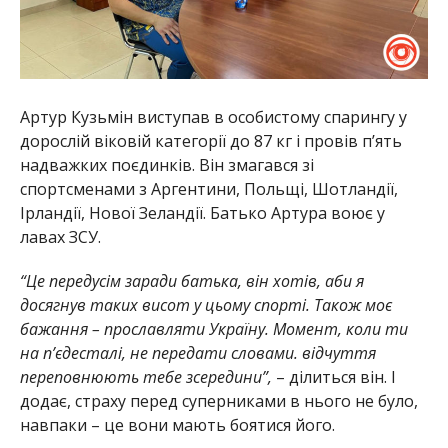
Артур Кузьмін виступав в особистому спарингу у
дорослій віковій категорії до 87 кг і провів п’ять
надважких поєдинків. Він змагався зі
спортсменами з Аргентини, Польщі, Шотландії,
Ірландії, Нової Зеландії. Батько Артура воює у
лавах ЗСУ.
“Це передусім заради батька, він хотів, аби я
досягнув таких висот у цьому спорті. Також моє
бажання – прославляти Україну. Момент, коли ти
на п’єдесталі, не передати словами. відчуття
переповнюють тебе зсередини”,
– ділиться він. І
додає, страху перед суперниками в нього не було,
навпаки – це вони мають боятися його.