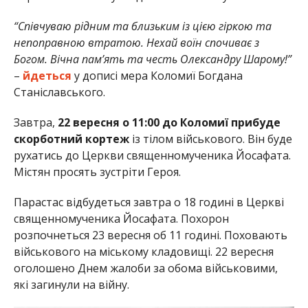
“Співчуваю рідним та близьким із цією гіркою та
непоправною втратою. Нехай воїн спочиває з
Богом. Вічна пам’ять та честь Олександру Шарому!”
–
йдеться
у дописі мера Коломиї Богдана
Станіславського.
Завтра,
22 вересня о 11:00 до Коломиї прибуде
скорботний кортеж
із тілом військового. Він буде
рухатись до Церкви священномученика Йосафата.
Містян просять зустріти Героя.
Парастас відбудеться завтра о 18 годині в Церкві
священномученика Йосафата. Похорон
розпочнеться 23 вересня об 11 годині. Поховають
військового на міському кладовищі. 22 вересня
оголошено Днем жалоби за обома військовими,
які загинули на війну.