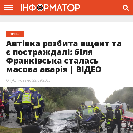
ГОЛОВНА
ЖИТТЯ
ВЛАДА
ГРОШІ
ТРЕШ
ТИСМЕНИЦЯ
НАДВІРНА
РОЗСЛІДУВАННЯ
АФІША
РЕКЛАМА
ПРО
ПРОЄКТ
ТРЕШ
Автівка розбита вщент та
є постраждалі: біля
Франківська сталась
масова аварія | ВІДЕО
Опубліковано
22.09.2023