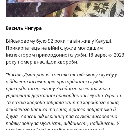
Василь Чигура
Військовому було 52 роки та він жив у Калуші.
Прикарпатець на війні служив молодшим
інспектором прикордонної служби. 18 вересня 2023
року помер внаслідок хвороби.
“Василь Дмитрович з честю ніс військову службу у
відділенні інспекторів прикордонної служби
прикордонного загону Західного регіонального
управління Державної прикордонної служби України.
Та важка хвороба забрала життя хороброго воїна,
люблячого батька та сина, вірного побратима й
друга. У листі від керівництва служби висловлено
подяку воїну за мужність, відданість, надійність. У