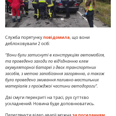
Служба порятунку
повідомила
, що вони
деблоковували 2 осіб:
“Вони були затиснуті в конструкціях автомобіля,
та проведено заходи по від’єднанню клем
акумуляторної батареї з двох транспортних
засобів, з метою запобігання загорянню, а також
було проведено змивання паливно-мастильних
матеріалів з проїжджої частини автодороги”.
Дві смуги перекриті на трасі, рух суттєво
ускладнений. Новина буде доповнюватись.
Переглянути відео аварії можна
за посиланням.