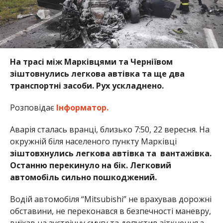
На трасі між Марківцями та Черніївом
зіштовнулись легкова автівка та ще два
транспортні засоби. Рух ускладнено.
Розповідає
Інформатор.
Аварія сталась вранці, близько 7:50, 22 вересня. На
окружній біля населеного пункту Марківці
зіштовхнулись легкова автівка та вантажівка.
Останню перекинуло на бік. Легковий
автомобіль сильно пошкоджений.
Водій автомобіля “Mitsubishi” не врахував дорожні
обставини, не переконався в безпечності маневру,
виїхав на зустрічну смугу та допустив зіткнення з