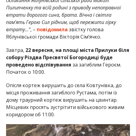
скликання Яблунівської сільської ради Миколі
Пилипченку та всій родині з приводу непоправної
втрати дорогого сина, брата. Вічна і світла
пам’ять Герою
Сил рідним, щоб пережити гірку
втрату…”
, –
повідомила
звістку голова
Яблунівської громади Вікторія Сім’ячко.
Завтра,
22 вересня, на площі міста Прилуки біля
собору Різдва Пресвятої Богородиці буде
проведено відспівування
за загиблим Героєм.
Початок о 10:00.
Опісля кортеж вирушить до села Ковтунівка, до
місця проживання загиблого Рустама, потім із
дому траурний кортеж вирушить на цвинтар.
Місцевих просять зустрітити військового живим
коридором об 11:00.