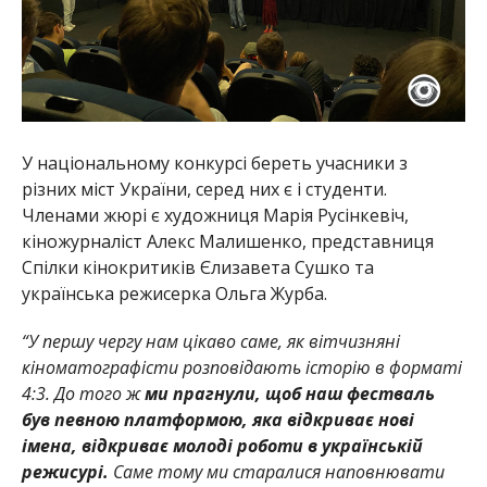
У національному конкурсі береть учасники з
різних міст України, серед них є і студенти.
Членами жюрі є художниця Марія Русінкевіч,
кіножурналіст Алекс Малишенко, представниця
Спілки кінокритиків Єлизавета Сушко та
українська режисерка Ольга Журба.
“У першу чергу нам цікаво саме, як вітчизняні
кіноматографісти розповідають історію в форматі
4:3. До того ж
ми прагнули, щоб наш фестваль
був певною платформою, яка відкриває нові
імена, відкриває молоді роботи в українській
режисурі.
Саме тому ми старалися наповнювати