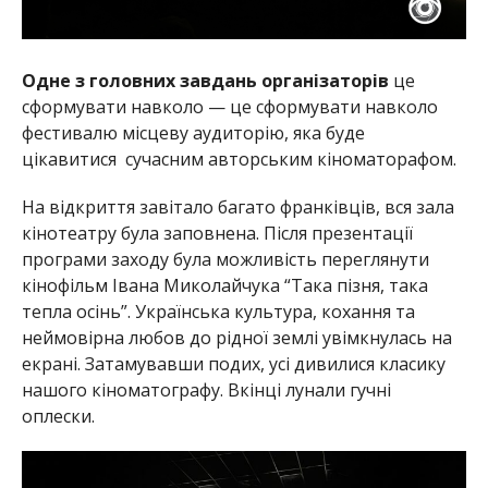
Одне з головних завдань організаторів
це
сформувати навколо — це сформувати навколо
фестивалю місцеву аудиторію, яка буде
цікавитися сучасним авторським кіноматорафом.
На відкриття завітало багато франківців, вся зала
кінотеатру була заповнена. Після презентації
програми заходу була можливість переглянути
кінофільм Івана Миколайчука “Така пізня, така
тепла осінь”. Українська культура, кохання та
неймовірна любов до рідної землі увімкнулась на
екрані. Затамувавши подих, усі дивилися класику
нашого кіноматографу. Вкінці лунали гучні
оплески.