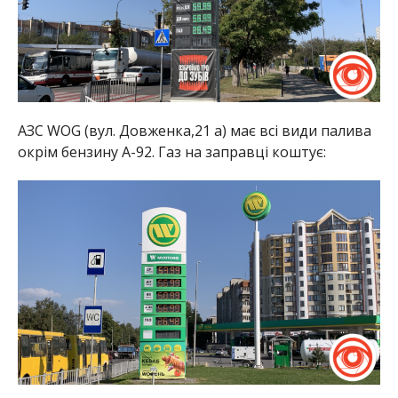
АЗС WOG (вул. Довженка,21 а) має всі види палива
окрім бензину А-92. Газ на заправці коштує: