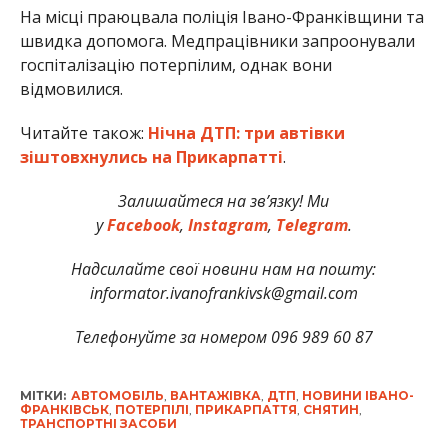
На місці праюцвала поліція Івано-Франківщини та
швидка допомога. Медпрацівники запроонували
госпіталізацію потерпілим, однак вони
відмовилися.
Читайте також:
Нічна ДТП: три автівки
зіштовхнулись на Прикарпатті
.
Залишайтеся на зв’язку! Ми
у
Facebook
,
Instagram
,
Telegram
.
Надсилайте свої новини нам на пошту:
informator.ivanofrankivsk@gmail.com
Телефонуйте за номером 096 989 60 87
МІТКИ:
АВТОМОБІЛЬ
,
ВАНТАЖІВКА
,
ДТП
,
НОВИНИ ІВАНО-
ФРАНКІВСЬК
,
ПОТЕРПІЛІ
,
ПРИКАРПАТТЯ
,
СНЯТИН
,
ТРАНСПОРТНІ ЗАСОБИ