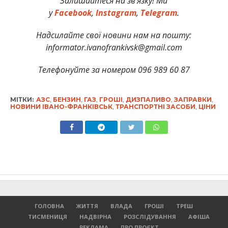
Залишайтеся на зв’язку! Ми
у
Facebook
,
Instagram
,
Telegram
.
Надсилайте свої новини нам на пошту:
informator.ivanofrankivsk@gmail.com
Телефонуйте за номером 096 989 60 87
МІТКИ:
АЗС
,
БЕНЗИН
,
ГАЗ
,
ГРОШІ
,
ДИЗПАЛИВО
,
ЗАПРАВКИ
,
НОВИНИ ІВАНО-ФРАНКІВСЬК
,
ТРАНСПОРТНІ ЗАСОБИ
,
ЦІНИ
ГОЛОВНА
ЖИТТЯ
ВЛАДА
ГРОШІ
ТРЕШ
ТИСМЕНИЦЯ
НАДВІРНА
РОЗСЛІДУВАННЯ
АФІША
РЕКЛАМА
ПРО ПРОЄКТ