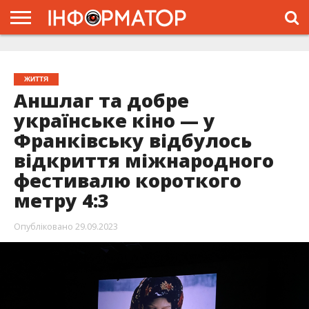
ГОЛОВНА
ЖИТТЯ
ВЛАДА
ГРОШІ
ТРЕШ
ТИСМЕНИЦЯ
НАДВІРНА
РОЗСЛІДУВАННЯ
АФІША
РЕКЛАМА
ПРО
ПРОЄКТ
ЖИТТЯ
Аншлаг та добре
українське кіно — у
Франківську відбулось
відкриття міжнародного
фестивалю короткого
метру 4:3
Опубліковано
29.09.2023