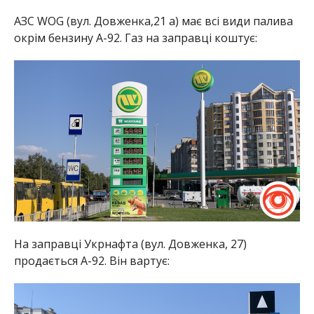
АЗС WOG (вул. Довженка,21 а) має всі види палива
окрім бензину А-92. Газ на заправці коштує:
На заправці Укрнафта (вул. Довженка, 27)
продається А-92. Він вартує: