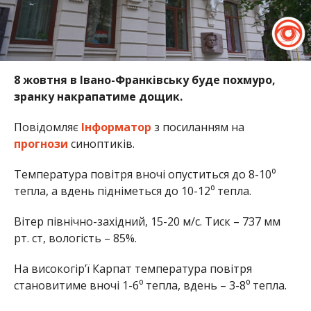
8 жовтня в Івано-Франківську буде похмуро,
зранку накрапатиме дощик.
Повідомляє
Інформатор
з посиланням на
прогнози
синоптиків.
Температура повітря вночі опуститься до 8-10⁰
тепла, а вдень підніметься до 10-12⁰ тепла.
Вітер північно-західний, 15-20 м/с. Тиск – 737 мм
рт. ст, вологість – 85%.
На високогір’ї Карпат температура повітря
становитиме вночі 1-6⁰ тепла, вдень – 3-8⁰ тепла.