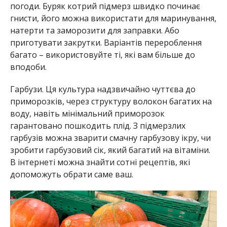
погоди. Буряк котрий підмерз швидко починає
гнисти, його можна використати для маринування,
натерти та заморозити для заправки. Або
приготувати закрутки. Варіантів перероблення
багато – використовуйте ті, які вам більше до
вподоби.
Гарбузи. Ця культура надзвичайно чуттєва до
приморозків, через структуру волокон багатих на
воду, навіть мінімальний приморозок
гарантовано пошкодить плід. З підмерзлих
гарбузів можна зварити смачну гарбузову ікру, чи
зробити гарбузовий сік, який багатий на вітаміни.
В інтернеті можна знайти сотні рецептів, які
допоможуть обрати саме ваш.