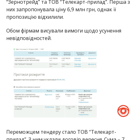
“Зернотрейд” та ТОВ “Телекарт-прилад”. Перша з
них запропонувала ціну 6,9 млн грн, однак її
пропозицію відхилили.
Обом фірмам висували вимоги щодо усунення
невідповідностей.
Переможцем тендеру стало ТОВ “Телекарт-
прилад”. З ним уклали договір вересня. Сума – 7