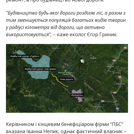
“Будівництво будь-якої дороги розділяє ліс, а разом з
тим зменшується популяція багатьох видів тварин
у радіусі кілометра від дороги, що активно
використовується”,
– каже еколог Єгор Гриник.
Керівником і кінцевим бенефіціаром фірми “ПБС”
вказана Іванна Непик, однак фактичний власник –