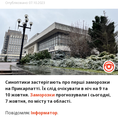
Опубліковано
07.10.2023
Синоптики застерігають про перші заморозки
на Прикарпатті. Їх слід очікувати в ніч на 9 та
10 жовтня.
Заморозки
прогнозували і сьогодні,
7 жовтня, по місту та області.
Повідомляє
Інформатор
.