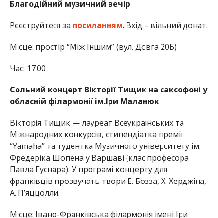
Благодійний музичний вечір
Реєструйтеся за
посиланням
. Вхід – вільний донат.
Місце: простір “Між Іншим” (вул. Довга 20Б)
Час: 17:00
Сольний концерт Вікторії Тищик на саксофоні у
обласній філармонії ім.Іри Маланюк
Вікторія Тищик — лауреат Всеукраїнських та
Міжнародних конкурсів, стипендіатка премії
“Yamaha” та тудентка Музичного університету ім.
Фредеріка Шопена у Варшаві (клас професора
Павла Гуснара). У програмі концерту для
франківців прозвучать твори Е. Бозза, Х. Херджіна,
А. П’яццолли.
Місце: Івано-Франківська філармонія імені Іри