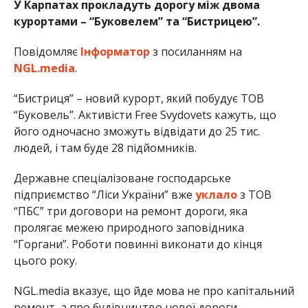
У Карпатах прокладуть дорогу між двома
курортами – “Буковелем” та “Бистрицею”.
Повідомляє
Інформатор
з посиланням на
NGL.media
.
“Бистриця” – новий курорт, який побудує ТОВ
“Буковель”. Активісти Free Svydovets кажуть, що
його одночасно зможуть відвідати до 25 тис.
людей, і там буде 28 підйомників.
Державне спеціалізоване господарське
підприємство “Ліси України” вже
уклало
з ТОВ
“ПБС” три договори на ремонт дороги, яка
пролягає межею природного заповідника
“Горгани”. Роботи повинні виконати до кінця
цього року.
NGL.media вказує, що йде мова не про капітальний
ремонт, а про будівництво нової дороги.