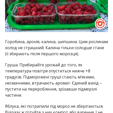
Горобина, аронія, калина, шипшина. Цим рослинам
холод не страшний. Калина тільки солодше стане
(її збирають після першого
морозця
).
Груша. Прибирайте урожай до того, як
температура повітря опуститься нижче +8
градусів. Підморожені груші стають м’якими,
несмачними, втрачають аромат. Єдиний вихід –
пустити на перероблення, зрізавши підмерзлі
частини.
Яблука, які потрапили під мороз не зберігаються.
Відразу ж готуйте з них компот або варення. І не