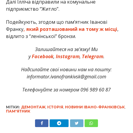
Далі Ілліча відправили на комунальне
підприємство “Житло”.
Подейкують, згодом що пам’ятник Іванові
Франку
, який розташований на тому ж місці
,
відлито з “ленінської” бронзи.
Залишайтеся на зв’язку! Ми
у
Facebook
,
Instagram
,
Telegram
.
Надсилайте свої новини нам на пошту:
informator.ivanofrankivsk@gmail.com
Телефонуйте за номером 096 989 60 87
МІТКИ:
ДЕМОНТАЖ
,
ІСТОРІЯ
,
НОВИНИ ІВАНО-ФРАНКІВСЬК
,
ПАМ'ЯТНИК