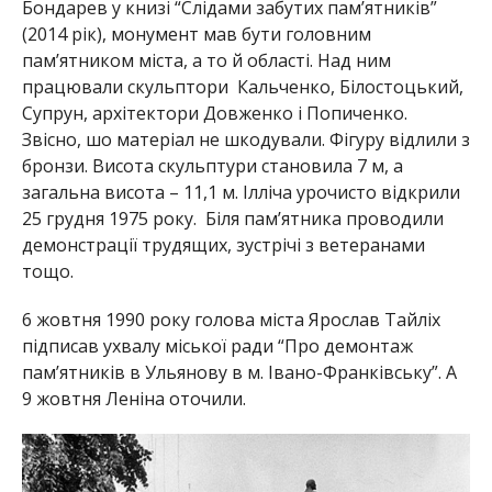
Бондарев у книзі “Слідами забутих пам’ятників”
(2014 рік), монумент мав бути головним
пам’ятником міста, а то й області. Над ним
працювали скульптори Кальченко, Білостоцький,
Супрун, архітектори Довженко і Попиченко.
Звісно, шо матеріал не шкодували. Фігуру відлили з
бронзи. Висота скульптури становила 7 м, а
загальна висота – 11,1 м. Ілліча урочисто відкрили
25 грудня 1975 року. Біля пам’ятника проводили
демонстрації трудящих, зустрічі з ветеранами
тощо.
6 жовтня 1990 року голова міста Ярослав Тайліх
підписав ухвалу міської ради “Про демонтаж
пам’ятників в Ульянову в м. Івано-Франківську”. А
9 жовтня Леніна оточили.