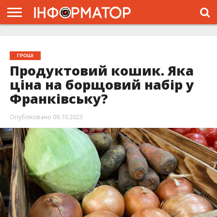
ГОЛОВНА
ЖИТТЯ
ВЛАДА
ГРОШІ
ТРЕШ
ТИСМЕНИЦЯ
НАДВІРНА
РОЗСЛІДУВАННЯ
АФІША
РЕКЛАМА
ПРО
ПРОЄКТ
ГРОШІ
Продуктовий кошик. Яка
ціна на борщовий набір у
Франківську?
Опубліковано
09.10.2023