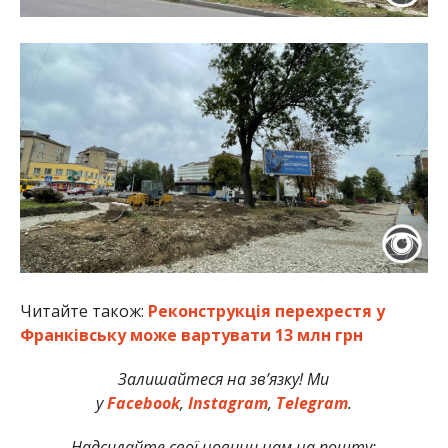
Читайте також:
Реконструкція перехрестя у
Франківську може вартувати 13 млн грн
Залишайтеся на зв’язку! Ми
у
Facebook
,
Instagram
,
Telegram
.
Надсилайте свої новини нам на пошту: