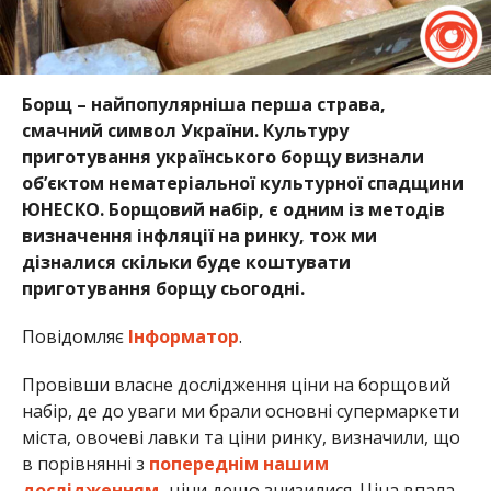
Борщ – найпопулярніша перша страва,
смачний символ України. Культуру
приготування українського борщу визнали
об’єктом нематеріальної культурної спадщини
ЮНЕСКО. Борщовий набір, є одним із методів
визначення інфляції на ринку, тож ми
дізналися скільки буде коштувати
приготування борщу сьогодні.
Повідомляє
Інформатор
.
Провівши власне дослідження ціни на борщовий
набір, де до уваги ми брали основні супермаркети
міста, овочеві лавки та ціни ринку, визначили, що
в порівнянні з
попереднім нашим
дослідженням,
ціни дещо знизилися. Ціна впала