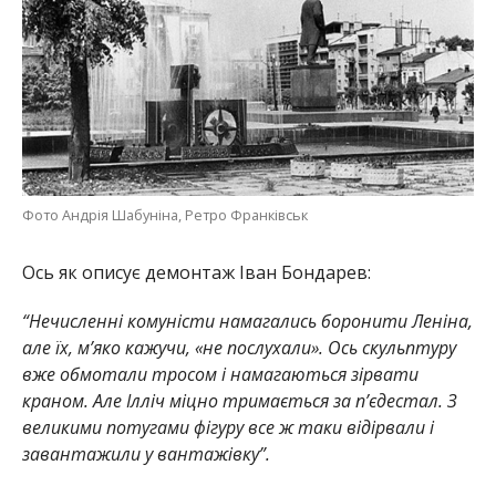
Фото Андрія Шабуніна, Ретро Франківськ
Ось як описує демонтаж Іван Бондарев:
“Нечисленні комуністи намагались боронити Леніна,
але їх, мʼяко кажучи, «не послухали». Ось скульптуру
вже обмотали тросом і намагаються зірвати
краном. Але Ілліч міцно тримається за пʼєдестал. З
великими потугами фігуру все ж таки відірвали і
завантажили у вантажівку”.