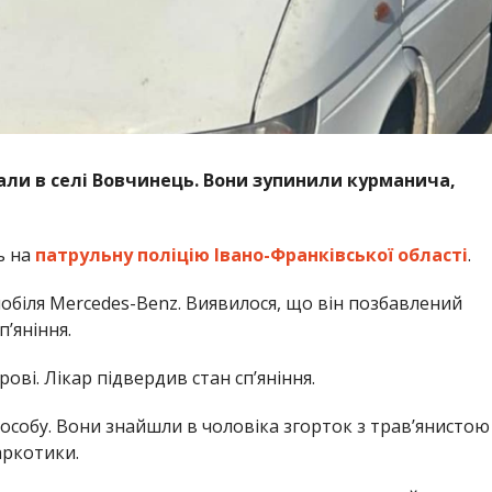
али в селі Вовчинець. Вони зупинили курманича,
ь на
патрульну поліцію Івано-Франківської області
.
обіля Mercedes-Benz. Виявилося, що він позбавлений
п’яніння.
ові. Лікар підвердив стан сп’яніння.
собу. Вони знайшли в чоловіка згорток з травʼянистою
аркотики.