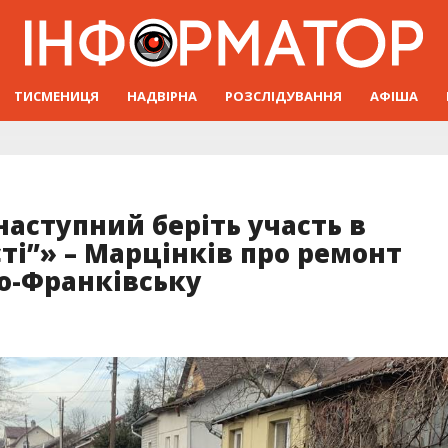
ТИСМЕНИЦЯ
НАДВІРНА
РОЗСЛІДУВАННЯ
АФІША
 наступний беріть участь в
ті”» – Марцінків про ремонт
но-Франківську