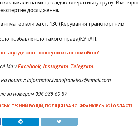
 викликали на місце слідчо-оперативну групу. Ймовірні
експертне дослідження.
ивні матеріали за ст. 130 (Керування транспортним
бою позбавленою такого права)КУпАП.
вську: де зіштовхнулися автомобілі?
у! Ми у
Facebook
,
Instagram
,
Telegram
.
на пошту: informator.ivanofrankivsk@gmail.com
те за номером 096 989 60 87
ВСЬК
,
П'ЯНИЙ ВОДІЙ
,
ПОЛІЦІЯ ІВАНО-ФРАНКІВСЬКОЇ ОБЛАСТІ