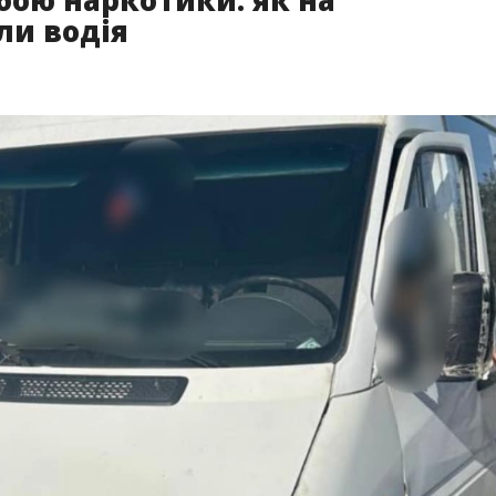
собою наркотики: як на
ли водія