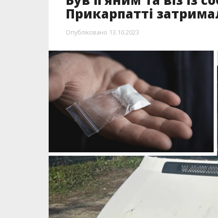
Був п’яним та віз із 
Прикарпатті затрима
Опубліковано
13.10.2023