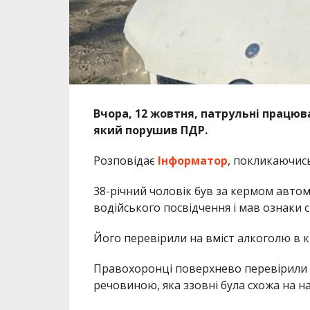
Вчора, 12 жовтня, патрульні працюв
який порушив ПДР.
Розповідає
Інформатор
, покликаючис
38-річний чоловік був за кермом автом
водійського посвідчення і мав ознаки с
Його перевірили на вміст алкоголю в кр
Правохоронці поверхнево перевірили о
речовиною, яка ззовні була схожа на н