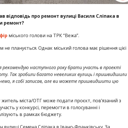
ав відповідь про ремонт вулиці Василя Сліпака в
ти ремонт?
фір
міського голови на ТРК “Вежа”.
м не планується. Однак міський голова має рішення цієї
а я рекомендую наступного року брати участь в проекті
ту. Так зробили багато невеликих вулиць і пришвидшили
гнемо, я собі записав, але ви можете пришвидшити цю
у житель міста/ОТГ може подати проєкт, пов’язаний з
часть у конкурсі, перемогти в голосуванні і
еалізують в рамках бюджету.
н вулиці Семена Сліпака в Івано-Франківську. За