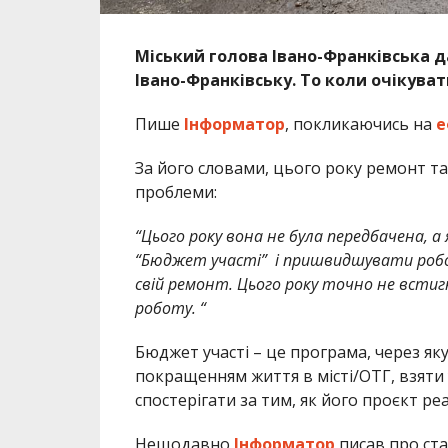
Міський голова Івано-Франківська д
Івано-Франківську. То коли очікува
Пише
Інформатор
, покликаючись на
е
За його словами, цього року ремонт та
проблеми:
“Цього року вона не була передбачена, 
“Бюджет участі” і пришвидшувати робо
свій ремонт. Цього року точно не всти
роботу. “
Бюджет участі – це програма, через як
покращенням життя в місті/ОТГ, взяти у
спостерігати за тим, як його проєкт р
Нещодавно
Інформатор
писав про ста