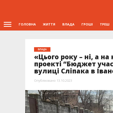
ГОЛОВНА
ЖИТТЯ
ВЛАДА
ГРОШІ
ТРЕШ
ВЛАДА
«Цього року – ні, а на
проекті “Бюджет учас
вулиці Сліпака в Іва
Опубліковано
13.10.2023