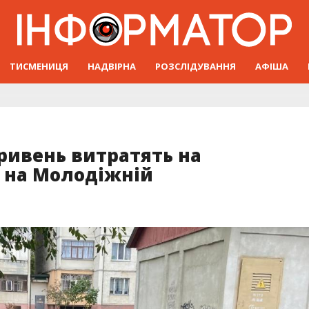
ТИСМЕНИЦЯ
НАДВІРНА
РОЗСЛІДУВАННЯ
АФІША
ривень витратять на
ї на Молодіжній