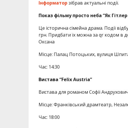
Інформатор
зібрав актуальні події.
Показ фільму просто неба “Як Гітле
Це історична сімейна драма. Події відбу
грн. Придбати їх можна за qr кодом в д
Оксана
Місце: Палац Потоцьких, вулиця Шпита
Час: 14:30
Вистава “Felix Austria”
Вистава для романом Софії Андрухович.
Місце: Франківський драмтеатр, Незале
Час: 18:00