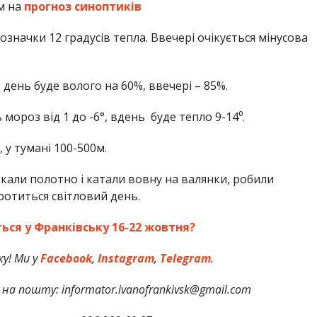
м на
прогноз синоптиків
значки 12 градусів тепла. Ввечері очікується мінусова
В день буде волого на 60%, ввечері – 85%.
 мороз від 1 до -6°, вдень буде тепло 9-14⁰.
 у тумані 100-500м.
ткали полотно і катали вовну на валянки, робили
ротиться світловий день.
ься у Франківську 16-22 жовтня?
у! Ми у
Facebook
,
Instagram
,
Telegram
.
на пошту: informator.ivanofrankivsk@gmail.com