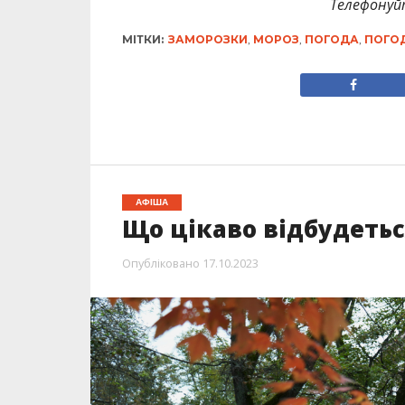
Телефонуй
МІТКИ:
ЗАМОРОЗКИ
,
МОРОЗ
,
ПОГОДА
,
ПОГОД
АФІША
Що цікаво відбудетьс
Опубліковано
17.10.2023