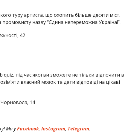
кого туру артиста, що охопить більше десяти міст.
 промовисту назву “Єдина непереможна Україна!”.
жності, 42
 quiz, під час якої ви зможете не тільки відпочити в
розім’яти власний мозок та дати відповіді на цікаві
 Чорновола, 14
у! Ми у
Facebook
,
Instagram
,
Telegram
.