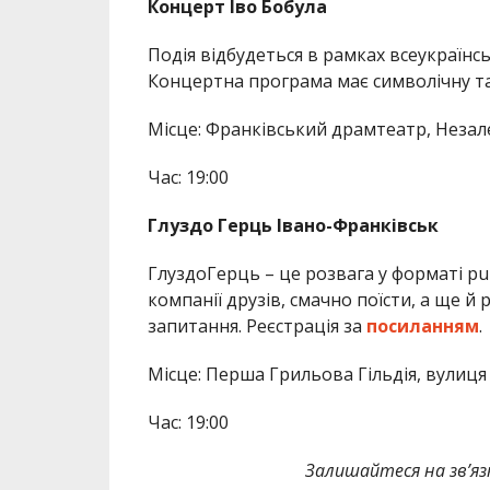
Концерт Іво Бобула
Подія відбудеться в рамках всеукраїнсь
Концертна програма має символічну та
Місце: Франківський драмтеатр, Незале
Час: 19:00
Глуздо Герць Івано-Франківськ
ГлуздоГерць – це розвага у форматі pub
компанії друзів, смачно поїсти, а ще й 
запитання. Реєстрація за
посиланням
.
Місце: Перша Грильова Гільдія, вулиця
Час: 19:00
Залишайтеся на зв’язк