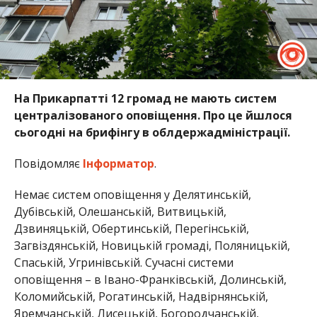
На Прикарпатті 12 громад не мають систем
централізованого оповіщення. Про це йшлося
сьогодні на брифінгу в облдержадміністрації.
Повідомляє
Інформатор
.
Немає систем оповіщення у Делятинській,
Дубівській, Олешанській, Витвицькій,
Дзвиняцькій, Обертинській, Перегінській,
Загвіздянській, Новицькій громаді, Поляницькій,
Спаській, Угринівській. Сучасні системи
оповіщення – в Івано-Франківській, Долинській,
Коломийській, Рогатинській, Надвірнянській,
Яремчанській, Лисецькій, Богородчанській,