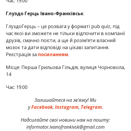
Час: 19:00
Глуздо Герць Івано-Франківськ
ГлуздоГерць – це розвага у форматі pub quiz, під
час якої ви зможете не тільки відпочити в компанії
друзів, смачно поїсти, а ще й розім’яти власний
мозок та дати відповіді на цікаві запитання.
Реєстрація за
посиланням
.
Місце: Перша Грильова Гільдія, вулиця Чорновола,
14
Час: 19:00
Залишайтеся на зв’язку! Ми
у
Facebook
,
Instagram
,
Telegram
.
Надсилайте свої новини нам на пошту:
informator.ivanofrankivsk@gmail.com