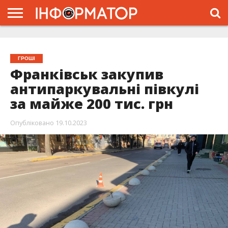
ГОЛОВНА
ЖИТТЯ
ВЛАДА
ГРОШІ
ТРЕШ
ТИСМЕНИЦЯ
НАДВІРНА
РОЗСЛІДУВАННЯ
АФІША
РЕКЛАМА
ПРО
ПРОЄКТ
ГРОШІ
Франківськ закупив
антипаркувальні півкулі
за майже 200 тис. грн
Опубліковано
19.10.2023