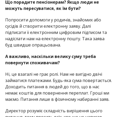
Що порадите пенсіонерам? Якщо люди не
можуть пересуватися, як їм бути?
Попросити допомоги у родичів, знайомих або
сусідів й створити електронну заяву. Далі
підписати її електронним цифровим підписом та
надіслати нам на електронну пошту. Така заява
буд швидше опрацьована.
А важливо, наскільки велику суму треба
повернути споживачам?
Ні, це взагалі не грає ролі. Нам не вигідно двічі
займатися платежами. Будь-яка сума повертається.
Доходить питання в людей до того, що в нас
немає коштів для повернення переплат. Гроші ми
маємо. Питання лише в фізичному набиранні заяв.
Директор розуміє складність вирішення цього
питання, тому просить всіх, хто ще не написав