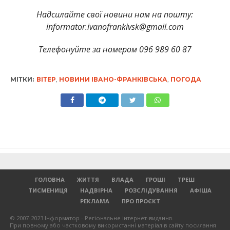
Надсилайте свої новини нам на пошту:
informator.ivanofrankivsk@gmail.com
Телефонуйте за номером 096 989 60 87
МІТКИ:
ВІТЕР
,
НОВИНИ ІВАНО-ФРАНКІВСЬКА
,
ПОГОДА
ГОЛОВНА
ЖИТТЯ
ВЛАДА
ГРОШІ
ТРЕШ
ТИСМЕНИЦЯ
НАДВІРНА
РОЗСЛІДУВАННЯ
АФІША
РЕКЛАМА
ПРО ПРОЄКТ
© 2007-2023 Інформатор - Регіональне інтернет-видання.
При повному або частковому використанні матеріалів сайту посилання