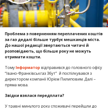
Проблема з поверненням переплачених коштів
за газ дедалі більше турбує мешканців міста.
До нашої редакції звертаються читачі й
розповідають, що більше року не можуть
отримати кошти.
Тому
Інформатор
відправився до головного офісу
“Івано-Франківськгаз Збут” й поспілкувався з
директором компанії Юрієм Пилиповим. Далі –
пряма мова.
Звідки взялася передплата?
У травні минулого року споживачі перейшли до