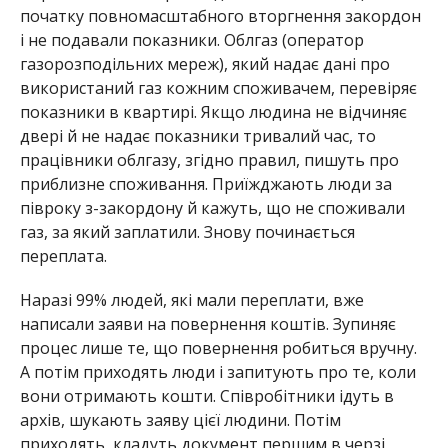
початку повномасштабного вторгнення закордон
і не подавали показники. Облгаз (оператор
газорозподільних мереж), який надає дані про
використаний газ кожним споживачем, перевіряє
показники в квартирі. Якщо людина не відчиняє
двері й не надає показники тривалий час, то
працівники облгазу, згідно правил, пишуть про
приблизне споживання. Приїжджають люди за
півроку з-закордону й кажуть, що не споживали
газ, за який заплатили. Знову починається
переплата.
Наразі 99% людей, які мали переплати, вже
написали заяви на повернення коштів. Зупиняє
процес лише те, що повернення робиться вручну.
А потім приходять люди і запитують про те, коли
вони отримають кошти. Співробітники ідуть в
архів, шукають заяву цієї людини. Потім
приходять, кладуть документ першим в черзі,