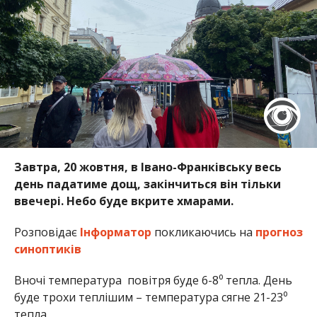
Завтра, 20 жовтня, в Івано-Франківську весь
день падатиме дощ, закінчиться він тільки
ввечері. Небо буде вкрите хмарами.
Розповідає
Інформатор
покликаючись на
прогноз
синоптиків
Вночі температура повітря буде 6-8⁰ тепла. День
буде трохи теплішим – температура сягне 21-23⁰
тепла.