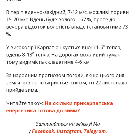
Вітер південно-західний, 7-12 м/с, можливі пориви
15-20 м/с. Вдень буде волого – 67 %, проте до
вечора відсоток вологість впаде і становитиме 73
%.
У високогір’ї Карпат очікується вночі 1-6⁰ тепла,
вдень 8-13⁰ тепла. На дорогах можливий туман,
тому видимість складатиме 4-6 км.
За народним прогнозом погоди, якщо цього дня
земля повністю вкриється снігом, то 22 листопада
прийде зима.
Читайте також:
На скільки прикарпатська
енергетика готова до зими?
Залишайтеся на зв’язку! Ми
у
Facebook,
Instagram,
Telegram.