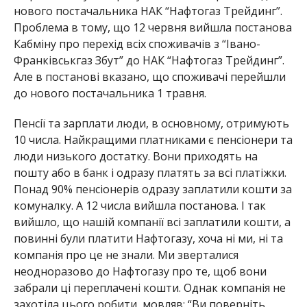
нового постачальника НАК “Нафтогаз Трейдинг”.
Проблема в тому, що 12 червня вийшла постанова
Кабміну про перехід всіх споживачів з “Івано-
Франківськгаз Збут” до НАК “Нафтогаз Трейдинг”.
Але в постанові вказано, що споживачі перейшли
до нового постачальника 1 травня.
Пенсії та зарплати люди, в основному, отримують
10 числа. Найкращими платниками є пенсіонери та
люди низького достатку. Вони приходять на
пошту або в банк і одразу платять за всі платіжки.
Понад 90% пенсіонерів одразу заплатили кошти за
комуналку. А 12 числа вийшла постанова. І так
вийшло, що нашій компанії всі заплатили кошти, а
повинні були платити Нафтогазу, хоча ні ми, ні та
компанія про це не знали. Ми зверталися
неодноразово до Нафтогазу про те, щоб вони
забрали ці переплачені кошти. Однак компанія не
захотіла цього робити, мовляв: “Ви поверніть