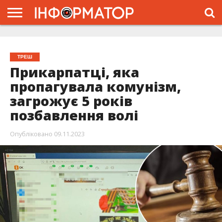
ГОЛОВНА
ЖИТТЯ
ВЛАДА
ГРОШІ
ТРЕШ
ТИСМЕНИЦЯ
НАДВІРНА
РОЗСЛІДУВАННЯ
АФІША
РЕКЛАМА
ПРО
ПРОЄКТ
ТРЕШ
Прикарпатці, яка
пропагувала комунізм,
загрожує 5 років
позбавлення волі
Опубліковано
09.11.2023