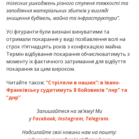
тілесних ушкоджень різного ступеня тяжкості та
заподіяння матеріальних збитків у вигляді
знищення будівель, майна та інфраструктури”.
Усі фігуранти були визнані винуватими та
отримали покарання у виді позбавлення волі на
строк п’ятнадцять років з конфіскацією майна.
Термін відбування покарання обчислюватимуть з
моменту їх фактичного затримання для відбуття
покарання за цим вироком.
Читайте також:
“Стріляли в наших”: в Івано-
Франківську судитимуть 8 бойовиків “лнр” та
“днр”
Залишайтеся на зв’язку! Ми
у
Facebook,
Instagram,
Telegram.
Надсилайте свої новини нам на пошту: