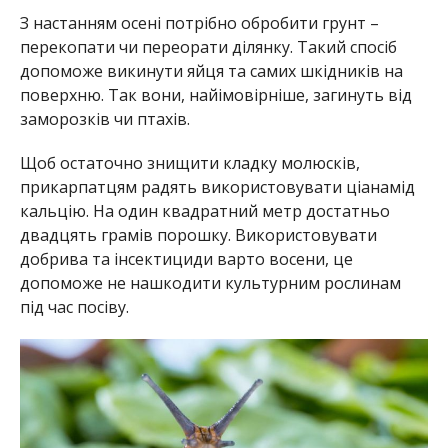
З настанням осені потрібно обробити грунт –
перекопати чи переорати ділянку. Такий спосіб
допоможе викинути яйця та самих шкідників на
поверхню. Так вони, найімовірніше, загинуть від
заморозків чи птахів.
Щоб остаточно знищити кладку молюсків,
прикарпатцям радять використовувати ціанамід
кальцію. На один квадратний метр достатньо
двадцять грамів порошку. Використовувати
добрива та інсектициди варто восени, це
допоможе не нашкодити культурним рослинам
під час посіву.