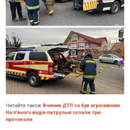
Читайте також:
Вчинив ДТП та був агресивним.
На п’яного водія патрульні склали три
протоколи