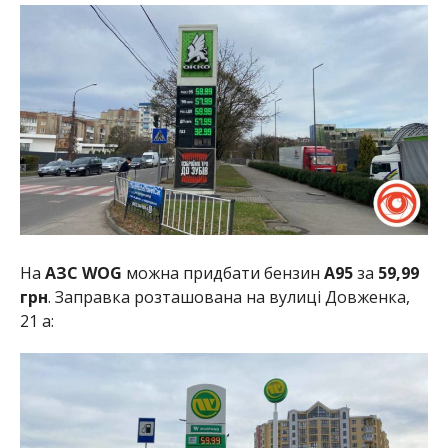
На
АЗС WOG
можна придбати бензин
А95
за
59,99
грн
. Заправка розташована на вулиці Довженка,
21 а: