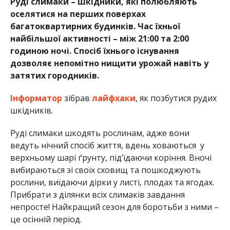
Руді слимаки – шкідники, які полюбляють
оселятися на перших поверхах
багатоквартирних будинків. Час їхньої
найбільшої активності – між 21:00 та 2:00
годиною ночі. Спосіб їхнього існування
дозволяє непомітно нищити урожай навіть у
затятих городників.
Інформатор
зібрав
лайфхаки
, як позбутися рудих
шкідників.
Руді слимаки шкодять рослинам, адже вони
ведуть нічний спосіб життя, вдень ховаються у
верхньому шарі ґрунту, під’їдаючи коріння. Вночі
вибираються зі своїх сховищ та пошкоджують
рослини, виїдаючи дірки у листі, плодах та ягодах.
Прибрати з ділянки всіх слимаків завдання
непросте! Найкращий сезон для боротьби з ними –
це осінній період.