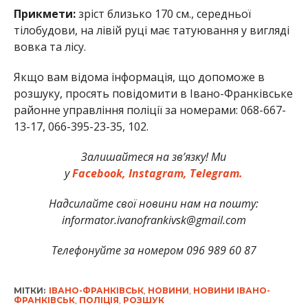
Прикмети:
зріст близько 170 см., середньої
тілобудови, на лівій руці має татуювання у вигляді
вовка та лісу.
Якщо вам відома інформація, що допоможе в
розшуку, просять повідомити в Івано-Франківське
районне управління поліції за номерами: 068-667-
13-17, 066-395-23-35, 102.
Залишайтеся на зв’язку! Ми
у
Facebook,
Instagram,
Telegram.
Надсилайте свої новини нам на пошту:
informator.ivanofrankivsk@gmail.com
Телефонуйте за номером 096 989 60 87
МІТКИ:
ІВАНО-ФРАНКІВСЬК
,
НОВИНИ
,
НОВИНИ ІВАНО-
ФРАНКІВСЬК
,
ПОЛІЦІЯ
,
РОЗШУК