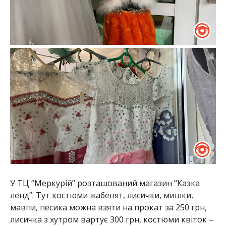
У ТЦ “Меркурій” розташований магазин “Казка
ленд”. Тут костюми жабенят, лисички, мишки,
мавпи, песика можна взяти на прокат за 250 грн,
лисичка з хутром вартує 300 грн, костюми квіток –