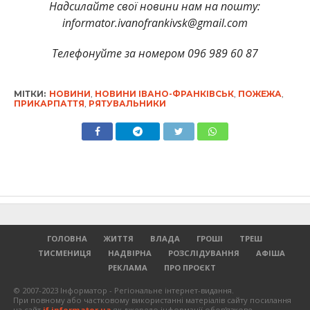
Надсилайте свої новини нам на пошту:
informator.ivanofrankivsk@gmail.com
Телефонуйте за номером 096 989 60 87
МІТКИ:
НОВИНИ
,
НОВИНИ ІВАНО-ФРАНКІВСЬК
,
ПОЖЕЖА
,
ПРИКАРПАТТЯ
,
РЯТУВАЛЬНИКИ
ГОЛОВНА
ЖИТТЯ
ВЛАДА
ГРОШІ
ТРЕШ
ТИСМЕНИЦЯ
НАДВІРНА
РОЗСЛІДУВАННЯ
АФІША
РЕКЛАМА
ПРО ПРОЄКТ
© 2007-2023 Інформатор - Регіональне інтернет-видання.
При повному або частковому використанні матеріалів сайту посилання
на сайт
if.informator.ua
як джерело інформації обов'язкове.