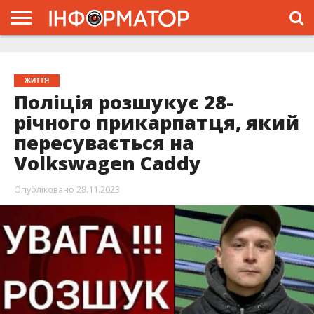
ГОЛОВНА
ЖИТТЯ
ВЛАДА
ГРОШІ
ТРЕШ
ТИСМЕНИЦЯ
НАДВІРНА
РОЗСЛІДУВАННЯ
АФІША
РЕКЛАМА
ПРО
ПРОЄКТ
ЖИТТЯ
Поліція розшукує 28-
річного прикарпатця, який
пересувається на
Volkswagen Caddy
Опубліковано
28.11.2023