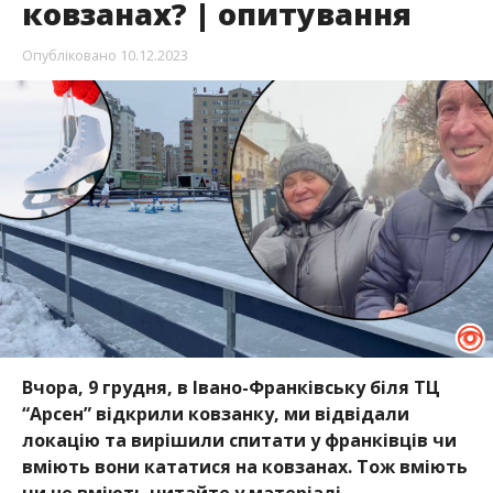
ковзанах? | опитування
Опубліковано
10.12.2023
Вчора, 9 грудня, в Івано-Франківську біля ТЦ
“Арсен” відкрили ковзанку, ми відвідали
локацію та вирішили спитати у франківців чи
вміють вони кататися на ковзанах. Тож вміють
чи не вміють читайте у матеріалі.