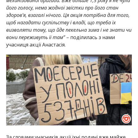
механізованої бригади. Вже більше 1,5 року я не чула
його голосу, нема жодної звістки про його стан
здоров’я, взагалі нічого. Ця акція потрібна для того,
щоб нагадати суспільству і владі, що треба їх
визволяти тому, що йде пекельна зима і не знати чи
вони переживуть її там”
– поділилась з нами
учасниця акції Анастасія.
За словами учасників акції їхні родичі вже майже