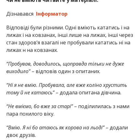
Дізнавався
Інформатор
Відповіді були різними. Одні вміють кататись і на
лижах і на ковзанах, інші лише на лижах, інші через
стан здоров’я взагалі не пробували кататись ні на
лижах н на ковзанах.
“Пробував, доводилось, щоправда тільки не дуже
виходило”
– відповів один з опитаних.
“Ні я не вмію. Пробувала, але вже коліно хрустить
тому й не катаюсь”
– додала опитана дівчина.
“Не вміємо, бо вже за старі”
– поділилилась з нами
пара похилого віку.
“Вмію. Я ні бо атаюсь як корова на льоді”
– додали
двоє друзів.