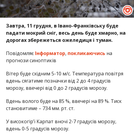
Завтра, 11 грудня, в Івано-Франківську буде
падати мокрий сніг, весь день буде хмарно, на
дорогах збережеться ожеледиця і туман.
Повідомляє
Інформатор
,
покликаючись
на
прогнози синоптиків
Вітер буде східним 5-10 м/с. Температура повітря
вдень сягатиме позначки від 2 до 4 градусів
морозу, ввечері від 0 до 2 градусів морозу.
Вдень волого буде на 85 %, ввечері на 89 %. Тиск
становитиме – 734 мм. рт. ст.
У високогір’ї Карпат вночі 2-7 градусів морозу,
вдень 0-5 градусів морозу.