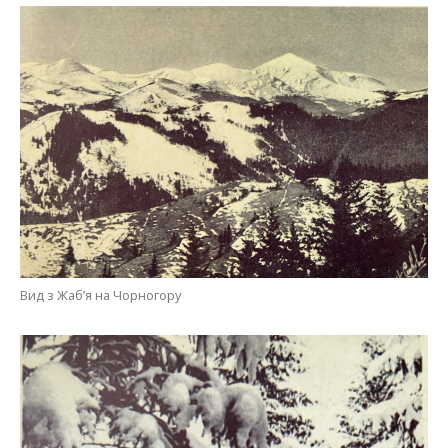
Вид з Жаб’я на Чорногору