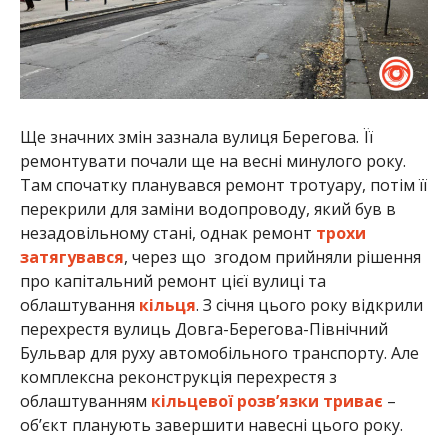
Ще значних змін зазнала вулиця Берегова. Її
ремонтувати почали ще на весні минулого року.
Там спочатку планувався ремонт тротуару, потім її
перекрили для заміни водопроводу, який був в
незадовільному стані, однак ремонт
трохи
затягувався
, через що згодом прийняли рішення
про капітальний ремонт цієї вулиці та
облаштування
кільця
. З січня цього року відкрили
перехрестя вулиць Довга-Берегова-Північний
Бульвар для руху автомобільного транспорту. Але
комплексна реконструкція перехрестя з
облаштуванням
кільцевої розв’язки триває
–
об’єкт планують завершити навесні цього року.