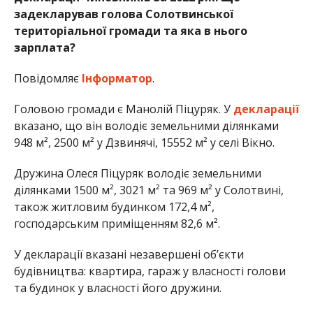
задекларував голова Солотвинської
територіальної громади та яка в нього
зарплата?
Повідомляє
Інформатор
.
Головою громади є Манолій Піцуряк. У
декларації
вказано, що він володіє земельними ділянками
948 м², 2500 м² у Дзвинячі, 15552 м² у селі Вікно.
Дружина Олеся Піцуряк володіє земельними
ділянками 1500 м², 3021 м² та 969 м² у Солотвині,
також житловим будинком 172,4 м²,
господарським приміщенням 82,6 м².
У декларації вказані незавершені об’єкти
будівництва: квартира, гараж у власності голови
та будинок у власності його дружини.