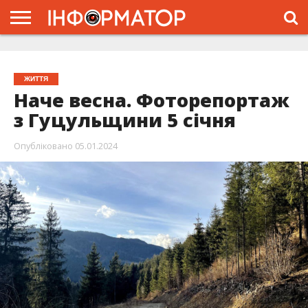
ГОЛОВНА
ЖИТТЯ
ВЛАДА
ГРОШІ
ТРЕШ
ТИСМЕНИЦЯ
НАДВІРНА
РОЗСЛІДУВАННЯ
АФІША
РЕКЛАМА
ПРО
ПРОЄКТ
ЖИТТЯ
Наче весна. Фоторепортаж
з Гуцульщини 5 січня
Опубліковано
05.01.2024