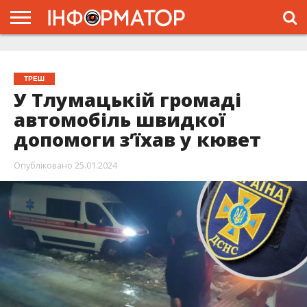
ГОЛОВНА
ЖИТТЯ
ВЛАДА
ГРОШІ
ТРЕШ
ТИСМЕНИЦЯ
НАДВІРНА
РОЗСЛІДУВАННЯ
АФІША
РЕКЛАМА
ПРО
ПРОЄКТ
ТРЕШ
У Тлумацькій громаді
автомобіль швидкої
допомоги з’їхав у кювет
Опубліковано
25.01.2024