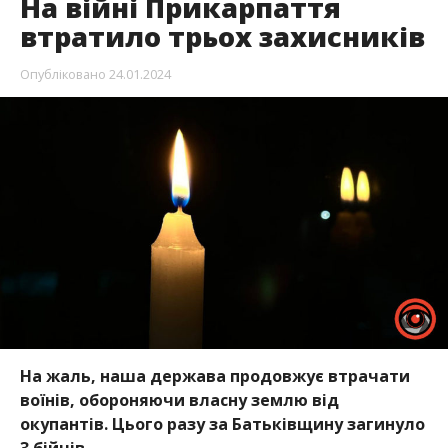
На війні Прикарпаття
втратило трьох захисників
Опубліковано
24.01.2024
На жаль, наша держава продовжує втрачати
воїнів, обороняючи власну землю від
окупантів. Цього разу за Батьківщину загинуло
3 бійців.