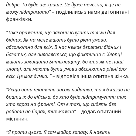
добре. То буде ще краще. Це дуже нечесно, я це не
можу підтримати”
– поділились з нами дві опитані
франківки.
“Таке враження, що закони існують тільки для
бідних. Як на мене мають бути рівні умови,
абсолютно для всіх. В нас немає держави бідних і
багатих, але виявляється, що фактично є. Хлопці
мають захищати Батьківщину, бо хто як не наші
хлопці, але мають бути умови абсолютно рівні для
всіх. Це моя думка. ” –
відповіла інша опитана жінка.
“Якщо вони платять високі податки, то я б казав не
брати їх до війська, бо хто буде підтримувати тих
хто зараз на фронті. От є такі, що сидять без
роботи по барах, тих можна”
– додав опитаний
містянин.
“Я проти цього. Я сам майор запасу. Я навіть