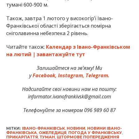
тумані 600-900 м.
Також, завтра 1 лютого у високогiр’ї Iвано-
Франкiвської області зберігається помірна
снiголавинна небезпека 2 рiвень.
Читайте також:
Календар з Івано-Франківськом
на лютий | завантажуйте тут
Залишайтеся на зв’язку! Ми
у
Facebook,
Instagram,
Telegram.
Надсилайте свої новини нам на пошту:
informator.ivanofrankivsk@gmail.com
Телефонуйте за номером 096 989 60 87
МІТКИ:
ІВАНО-ФРАНКІВСЬК
,
НОВИНИ
,
НОВИНИ ІВАНО-
ФРАНКІВСЬКА
,
ОЖЕЛЕДИЦЯ
,
ПОГОДА У ФРАНКІВСЬКУ
,
ПРИКАРПАТТЯ
,
ТУМАН
,
ШТОРМОВЕ ПОПЕРЕДЖЕННЯ