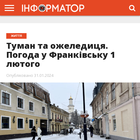
ГОЛОВНА
ЖИТТЯ
ВЛАДА
ГРОШІ
ТРЕШ
ТИСМЕНИЦЯ
НАДВІРНА
РОЗСЛІДУВАННЯ
АФІША
РЕКЛАМА
ПРО
ПРОЄКТ
ЖИТТЯ
Туман та ожеледиця.
Погода у Франківську 1
лютого
Опубліковано
31.01.2024