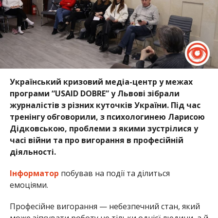
Український кризовий медіа-центр у межах
програми “USAID DOBRE” у Львові зібрали
журналістів з різних куточків України. Під час
тренінгу обговорили, з психологинею Ларисою
Дідковською, проблеми з якими зустрілися у
часі війни та про вигорання в професійній
діяльності.
Інформатор
побував на події та ділиться
емоціями.
Професійне вигорання — небезпечний стан, який
може зіпсувати роботу не тільки однієї людини, а й