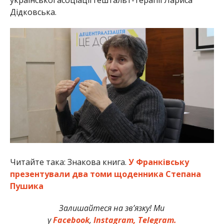
Дідковська.
Читайте така: Знакова книга.
У Франківську
презентували два томи щоденника Степана
Пушика
Залишайтеся на зв’язку! Ми
у
Facebook
,
Instagram,
Telegram.