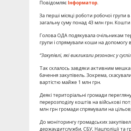
Повідомляє
Інформатор
.
За перші місяці роботи робочої групи в
загальну суму понад 43 млн грн. Кошти
Голова ОДА подякувала очільникам тер
групи і спрямували коши на допомогу в
“Закупівлі, які викликали резонанс у сусп
Так склалось завдяки активним мешкан
бачення закупівель. Зокрема, скасувал
вартістю майже 1 млн грн.
Деякі територіальні громади перегля
перерозподілу коштів на військові пот
млн грн громади спрямували на цільов
До моніторингу громадських закупівел
держаудитслужби, СБУ, Нацполіції та 