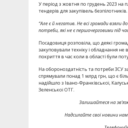
У період з жовтня по грудень 2023 на 
тендерів для закупівель безпілотників.
“Але є й негатив. Не всі громади взяли д
потреби, які не є першочерговими під ча
Посадовиця розповіла, що деякі грома
закуповували техніку і обладнання не
покриття в час коли в області були пот
На обороноздатність та потреби ЗСУ з
спрямували понад 1 млрд грн, що є бі
надійшло з Івано-Франківської, Калусь
Зеленської ОТГ.
Залишайтеся на зв’язк
Надсилайте свої новини нам 
Телефонуй