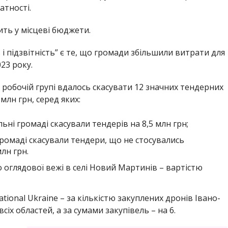
атності.
ть у місцеві бюджети.
і підзвітність” є те, що громади збільшили витрати для
23 року.
 робочій групі вдалось скасувати 12 значних тендерних
млн грн, серед яких:
ьні громаді скасували тендерів на 8,5 млн грн;
ромаді скасували тендери, що не стосувались
лн грн.
 оглядової вежі в селі Новий Мартинів – вартістю
tional Ukraine – за кількістю закуплених дронів Івано-
сіх областей, а за сумами закупівель – на 6.