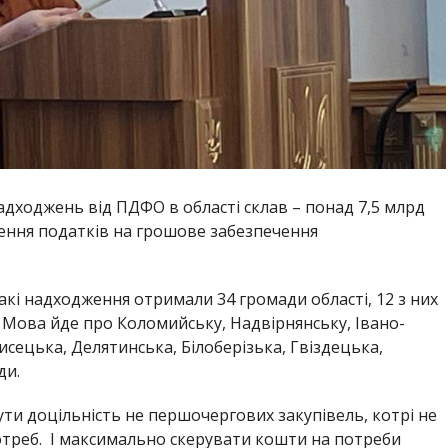
адходжень від ПДФО в області склав – понад 7,5 млрд
ження податків на грошове забезпечення
такі надходження отримали 34 громади області, 12 з них
 Мова йде про Коломийську, Надвірнянську, Івано-
исецька, Делятинська, Білоберізька, Гвіздецька,
ди.
ти доцільність не першочергових закупівель, котрі не
отреб. І максимально скерувати кошти на потреби