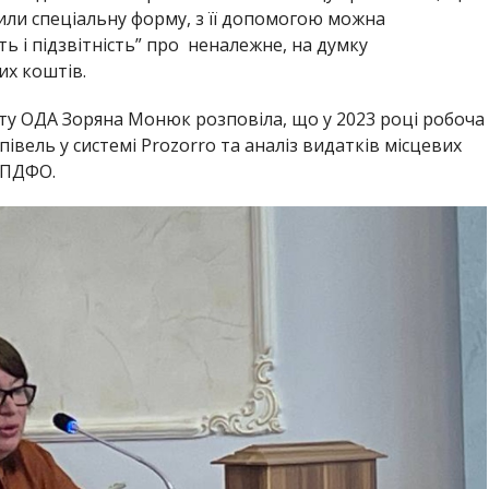
или спеціальну форму, з її допомогою можна
ь і підзвітність” про неналежне, на думку
их коштів.
ту ОДА Зоряна Монюк розповіла, що у 2023 році робоча
івель у системі Prozorro та аналіз видатків місцевих
 ПДФО.