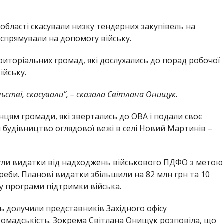
 області скасували низку тендерних закупівель на
 спрямували на допомогу війську.
иторіальних громад, які дослухались до порад робочої
ійську.
ільстві, скасували”, – сказала Світлана Онищук.
цям громади, які звертались до ОВА і подали своє
и будівництво оглядової вежі в селі Новий Мартинів –
нули видатки від надходжень військового ПДФО з метою
реби. Планові видатки збільшили на 82 млн грн та 10
у програми підтримки війська.
ь долучили представників Західного офісу
громадськість. Зокрема Світлана Онищук розповіла, що