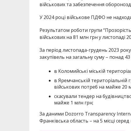
військових та забезпечення оборонозд
У 2024 році військове ПДФО не надходи
Результатом роботи групи “Прозорість 
військових на 81 млн грн у листопаді 20
За період листопада-грудень 2023 року
закупівель на загальну суму – понад 43 
в Коломийські міській територіал
в Яремчанській територіальній г
військових потреб на майже 20 м
скасували тендер на будівництво
майже 1 млн грн;
За даними Dozorro Transparency Interna
Франківська область – на 5 місці серед в