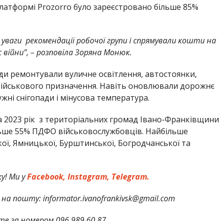
платформі Prozorro було зареєстровано більше 85%
о уваги рекомендації робочої групи і спрямували кошти на
с війни”, – розповіла Зоряна Монюк.
ди ремонтували вуличне освітлення, автостоянки,
 військового призначення. Навіть оновлювали дорожнє
ужні снігопади і мінусова температура.
а 2023 рік з територіальних громад Івано-Франківщини
льше 55% ПДФО військовослужбовців. Найбільше
кої, Ямницької, Бурштинської, Богродчанської та
у! Ми у
Facebook,
Instagram,
Telegram.
на пошту: informator.ivanofrankivsk@gmail.com
те за номером 096 989 60 87