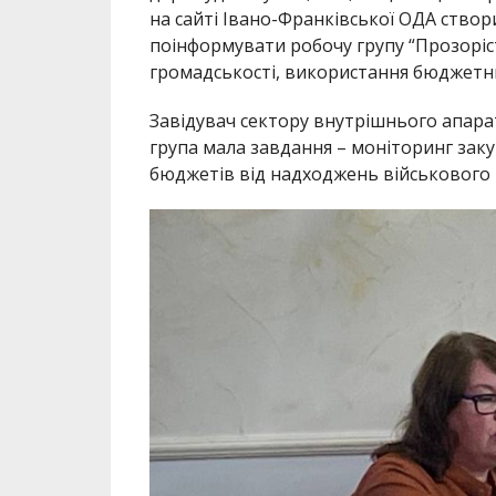
на сайті Івано-Франківської ОДА створ
поінформувати робочу групу “Прозоріст
громадськості, використання бюджетн
Завідувач сектору внутрішнього апара
група мала завдання – моніторинг закуп
бюджетів від надходжень військового