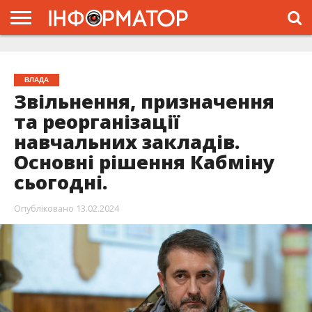
ГОЛОВНА
ЖИТТЯ
ВЛАДА
ГРОШІ
ТРЕШ
ТИСМЕНИЦЯ
НАДВІРНА
РОЗСЛІДУВАННЯ
АФІША
РЕКЛАМА
ПРО
ПРОЄКТ
ВЛАДА
Звільнення, призначення
та реорганізації
навчальних закладів.
Основні рішення Кабміну
сьогодні.
Опубліковано
13.02.2024