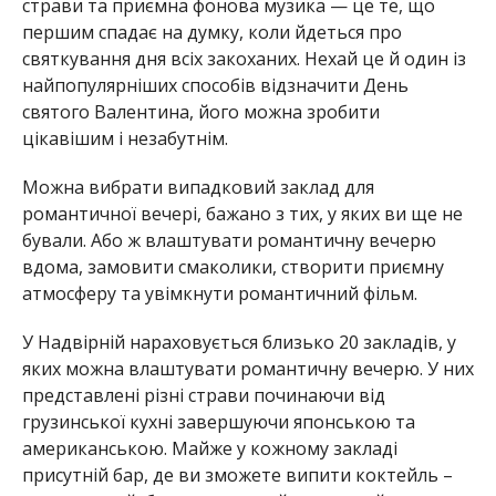
страви та приємна фонова музика — це те, що
першим спадає на думку, коли йдеться про
святкування дня всіх закоханих. Нехай це й один із
найпопулярніших способів відзначити День
святого Валентина, його можна зробити
цікавішим і незабутнім.
Можна вибрати випадковий заклад для
романтичної вечері, бажано з тих, у яких ви ще не
бували. Або ж влаштувати романтичну вечерю
вдома, замовити смаколики, створити приємну
атмосферу та увімкнути романтичний фільм.
У Надвірній нараховується близько 20 закладів, у
яких можна влаштувати романтичну вечерю. У них
представлені різні страви починаючи від
грузинської кухні завершуючи японською та
американською. Майже у кожному закладі
присутній бар, де ви зможете випити коктейль –