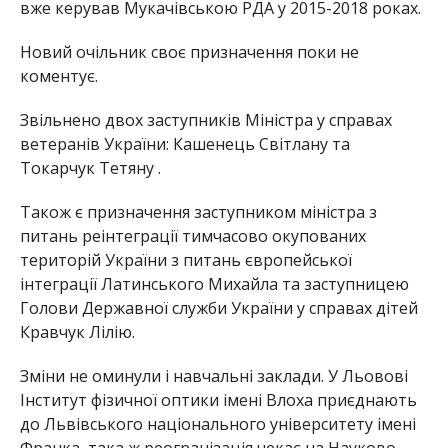
вже керував Мукачівською РДА у 2015-2018 роках.
Новий очільник своє призначення поки не
коментує.
Звільнено двох заступників Міністра у справах
ветеранів України: Кашенець Світлану та
Токарчук Тетяну .
Також є призначення заступником міністра з
питань реінтеграції тимчасово окупованих
територій України з питань європейської
інтеграції Латинського Михайла та заступницею
Голови Державної служби України у справах дітей
Кравчук Лілію.
Зміни не оминули і навчальні заклади. У Льовові
Інститут фізичної оптики імені Влоха приєднають
до Львівського національного університету імені
Франка, така ж реогранізація чекає на Науково-