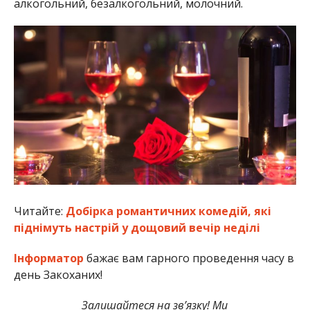
алкогольний, безалкогольний, молочний.
Читайте:
Добірка романтичних комедій, які
піднімуть настрій у дощовий вечір неділі
Інформатор
бажає вам гарного проведення часу в
день Закоханих!
Залишайтеся на зв’язку! Ми