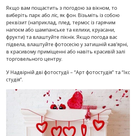
Якщо вам пощастить з погодою за вікном, то
виберіть парк або ліс, як фон. Візьміть із собою
реквізит (наприклад, плед, термос із гарячим
напоєм або шампанське та келихи, круасани,
фрукти) та влаштуйте пікнік. Якщо погода вас
підвела, влаштуйте фотосесію у затишній кав’ярні,
в красивому приміщенні або навіть красивій залі
торговельного центру.
У Надвірній дві фотостудії – “Арт фотостудія” та “Ікс
студія”.