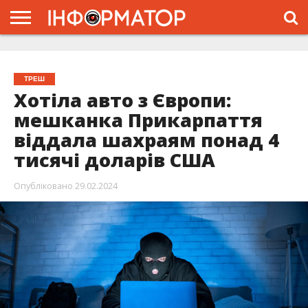
ГОЛОВНА
ЖИТТЯ
ВЛАДА
ГРОШІ
ТРЕШ
ТИСМЕНИЦЯ
НАДВІРНА
РОЗСЛІДУВАННЯ
АФІША
РЕКЛАМА
ПРО
ПРОЄКТ
ТРЕШ
Хотіла авто з Європи:
мешканка Прикарпаття
віддала шахраям понад 4
тисячі доларів США
Опубліковано
29.02.2024