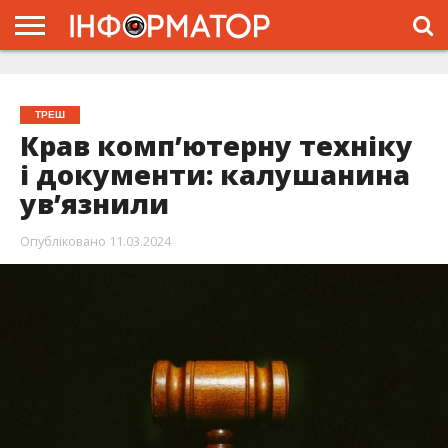
ГОЛОВНА
ЖИТТЯ
ВЛАДА
ГРОШІ
ТРЕШ
ТИСМЕНИЦЯ
НАДВІРНА
РОЗСЛІДУВАННЯ
АФІША
РЕКЛАМА
ПРО
ПРОЄКТ
ТРЕШ
Крав комп’ютерну техніку
і документи: калушанина
ув’язнили
Опубліковано
11.03.2024