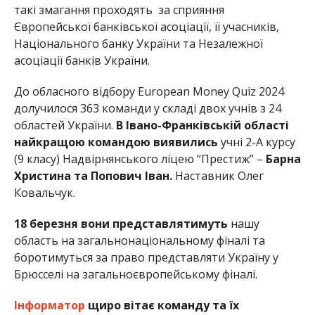
такі змагання проходять за сприяння
Європейської банківської асоціації, її учасників,
Національного банку України та Незалежної
асоціації банків України.
До обласного відбору European Money Quiz 2024
долучилося 363 команди у складі двох учнів з 24
областей України.
В Івано-Франківській області
найкращою командою виявились
учні 2-А курсу
(9 класу) Надвірнянського ліцею “Престиж” –
Барна
Христина та Попович Іван.
Наставник Олег
Ковальчук.
18 березня вони представлятимуть
нашу
область на загальнонаціональному фіналі та
боротимуться за право представляти Україну у
Брюсселі на загальноєвропейському фіналі.
Інформатор
щиро вітає команду та їх