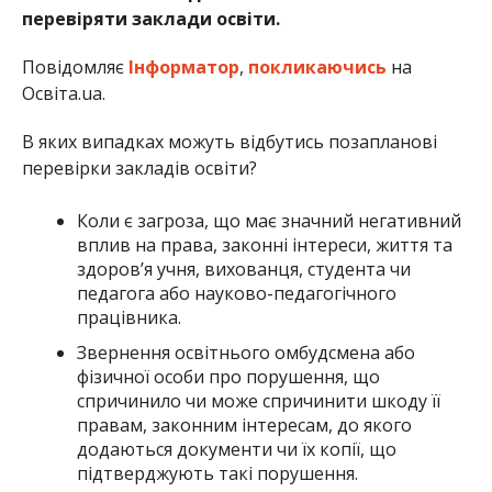
перевіряти заклади освіти.
Повідомляє
Інформатор
,
покликаючись
на
Освіта.ua.
В яких випадках можуть відбутись позапланові
перевірки закладів освіти?
Коли є загроза, що має значний негативний
вплив на права, законні інтереси, життя та
здоров’я учня, вихованця, студента чи
педагога або науково-педагогічного
працівника.
Звернення освітнього омбудсмена або
фізичної особи про порушення, що
спричинило чи може спричинити шкоду її
правам, законним інтересам, до якого
додаються документи чи їх копії, що
підтверджують такі порушення.