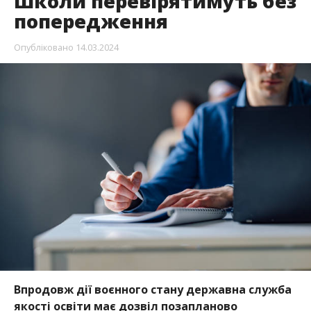
Школи перевірятимуть без
попередження
Опубліковано
14.03.2024
Впродовж дії воєнного стану державна служба
якості освіти має дозвіл позапланово