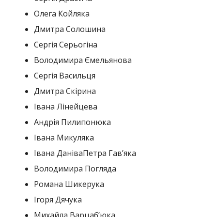
Олега Койляка
Дмитра Солошина
Сергія Серьогіна
Володимира Ємельянова
Сергія Васильця
Дмитра Скірина
Івана Лінейцева
Андрія Пилипонюка
Івана Микуляка
Івана ДаніваПетра Гавʼяка
Володимира Погляда
Романа Шикерука
Ігоря Дячука
Михайла Варцабʼюка