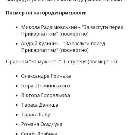
Посмертні нагороди присвоїли:
Микола Радзімовський – “За заслуги перед
Прикарпаттям” (посмертно)
Андрій Кулинич – “За заслуги перед
Прикарпаттям” (посмертно);
Орденом “За мужність” III ступеня (посмертно):
Олександра Гринька
Ігоря Шпачинського
Віктора Головльова
Тараса Даниша
Тараса Каву
Романа Осадчука
Сергія Драбича