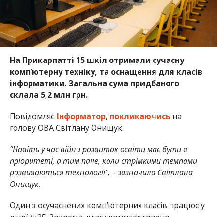
На Прикарпатті 15 шкіл отримали сучасну
комп’ютерну техніку, та оснащення для класів
інформатики. Загальна сума придбаного
склала 5,2 млн грн.
Повідомляє
Інформатор
,
покликаючись
на
голову ОВА Світлану Онищук.
“Навіть у час війни розвиток освіти має бути в
пріоритеті, а тим паче, коли стрімкими темпами
розвиваються технології”, – зазначила Світлана
Онищук.
Один з осучаснених комп’ютерних класів працює у
ліцеї №25. Зокрема, клас укомплектовано: