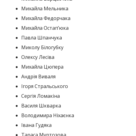
Михайла Мельника
Михайла Федорчака
Михайла Остапʼюка
Павла Шпанчука
Миколу Білогубку
Олексу Лесіва
Михайла Цюпера
Андрія Виваля
Ігоря Стральського
Сергія Ломакіна
Василя Шкварка
Володимира Ніхаєнка
Івана Гудяка
Тараса Муртозова