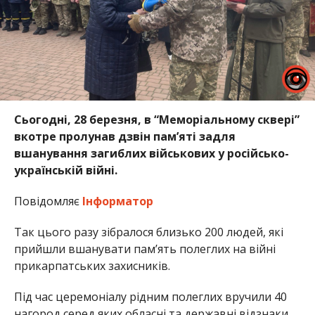
Сьогодні, 28 березня, в “Меморіальному сквері”
вкотре пролунав дзвін пам’яті задля
вшанування загиблих військових у російсько-
українській війні.
Повідомляє
Інформатор
Так цього разу зібралося близько 200 людей, які
прийшли вшанувати пам’ять полеглих на війні
прикарпатських захисників.
Під час церемоніалу рідним полеглих вручили 40
нагород серед яких обласні та державні відзнаки.