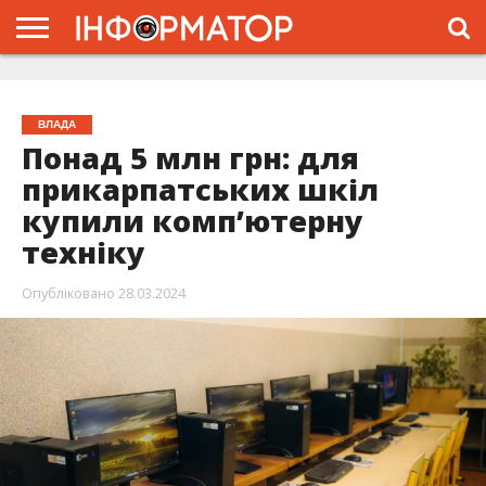
ГОЛОВНА
ЖИТТЯ
ВЛАДА
ГРОШІ
ТРЕШ
ТИСМЕНИЦЯ
НАДВІРНА
РОЗСЛІДУВАННЯ
АФІША
РЕКЛАМА
ПРО
ПРОЄКТ
ВЛАДА
Понад 5 млн грн: для
прикарпатських шкіл
купили комп’ютерну
техніку
Опубліковано
28.03.2024