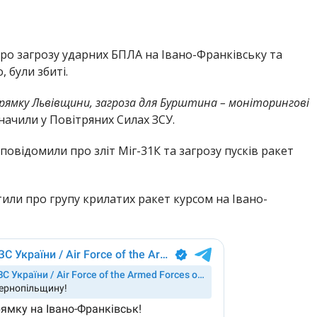
о загрозу ударних БПЛА на Івано-Франківську та
, були збиті.
апрямку Львівщини, загроза для Бурштина – моніторингові
начили у Повітряних Силах ЗСУ.
повідомили про зліт Міг-31К та загрозу пусків ракет
или про групу крилатих ракет курсом на Івано-