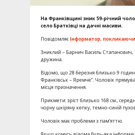
На Франківщині зник 59-річний чолов
село Братківці на дачні масиви.
Повідомляє
Інформатор
,
покликаючи
Зниклий – Барнич Василь Стапанович, 
дружина.
Відомо, що 28 березня близько 9 години
Франківськ – Яремче”. Чоловік прямував
місця призначення.
Прикмети: зріст близько 168 см., серед
чорну шкіряну кепку, темно-синій пухо
Чоловік має проблеми з пам’яттю.
Якщо комусь відома будь-яка інформац