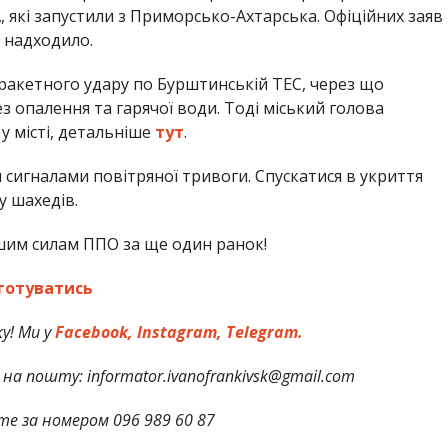
, які запустили з Приморсько-Ахтарська. Офіційних заяв
е надходило.
 ракетного удару по Бурштинській ТЕС, через що
з опалення та гарячої води. Тоді міський голова
у місті, детальніше
тут
.
 сигналами повітряної тривоги. Спускатися в укриття
у шахедів.
ашим силам ППО за ще один ранок!
готуватись
у! Ми у
Facebook,
Instagram,
Telegram.
на пошту: informator.ivanofrankivsk@gmail.com
те за номером 096 989 60 87