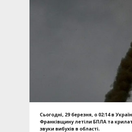
Сьогодні, 29 березня, о 02:14 в Украї
Франківщину летіли БПЛА та крилат
звуки вибухів в області.