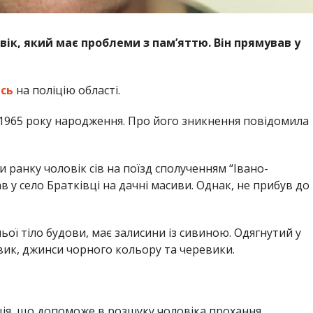
ік, який має проблеми з пам’яттю. Він прямував у
сь
на поліцію області.
1965 року народження. Про його зникнення повідомила
 ранку чоловік сів на поїзд сполученням “Івано-
 у село Братківці на дачні масиви. Однак, не прибув до
ньої тіло будови, має залисини із сивиною. Одягнутий у
вик, джинси чорного кольору та черевики.
ія, що допоможе в розшуку чоловіка прохання