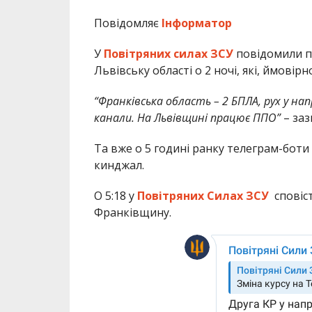
Повідомляє
Інформатор
У
Повітряних силах ЗСУ
повідомили пр
Львівську області о 2 ночі, які, ймовірно
“Франківська область – 2 БПЛА, рух у н
канали. На Львівщині працює ППО”
– заз
Та вже о 5 годині ранку телеграм-боти 
кинджал.
О 5:18 у
Повітряних Силах ЗСУ
сповіст
Франківщину.