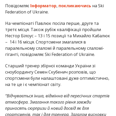
Повідомляє
Інформатор
,
покликаючись
на Ski
Federation of Ukraine.
На чемпіонаті Павлюк посіла перше, друге та
третє місця. Також рубіж кваліфікації пройшли
Нестор Білоус – 13 і 15 позиції та Михайло Кабалюк
– 14 і 16 місця. Спортсмени змагалися в
паралельному слаломі й паралельному слаломі-
гіганті, повідомляє Ski Federation of Ukraine.
Старший тренер збірної команди України зі
сноубордингу Семен Скубенич розповів, що
спортсмени були налаштовані дуже оптимістично,
на те це і є чемпіонат світу.
“Відчувається інша, відмінна від пересічних стартів
атмосфера. Змагання такого рівня завжди
приносять сюрпризи й новий досвід як для
спортсменів, так і для тренера. Загалом висновки