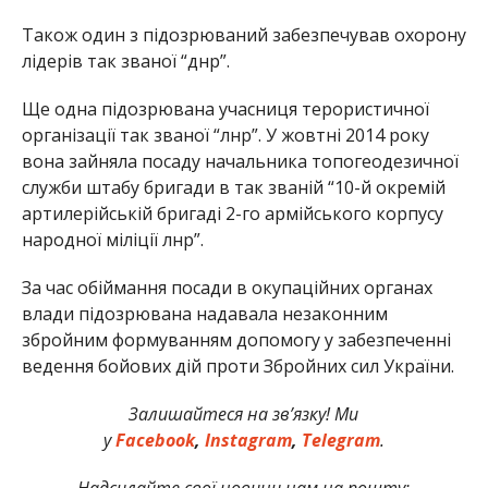
Також один з підозрюваний забезпечував охорону
лідерів так званої “днр”.
Ще одна підозрювана учасниця терористичної
організації так званої “лнр”. У жовтні 2014 року
вона зайняла посаду начальника топогеодезичної
служби штабу бригади в так званій “10-й окремій
артилерійській бригаді 2-го армійського корпусу
народної міліції лнр”.
За час обіймання посади в окупаційних органах
влади підозрювана надавала незаконним
збройним формуванням допомогу у забезпеченні
ведення бойових дій проти Збройних сил України.
Залишайтеся на зв’язку! Ми
у
Facebook
,
Instagram
,
Telegram
.