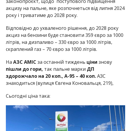
законопроєкт, щодо поступового підвищення
акцизу на пальне, яке розпочнеться від липня 2024
року і триватиме до 2028 року.
Відповідно до ухваленого рішення, до 2028 року
акциз на бензини буде становити 359 євро за 1000
літрів, на дизпаливо – 330 євро за 1000 літрів,
скраплений газ – 70 євро за 1000 літрів.
На
АЗС AMIC
за останній тиждень
ціни
знову
пішли до гори,
так пальне марки
ДП
здорожчало на
20 коп., А-95 – 40 коп.
АЗС
знаходиться (вулиця Євгена Коновальця, 219),
Сьогодні ціна така: