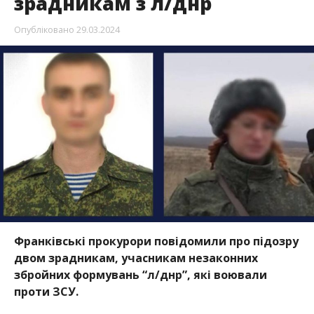
зрадникам з л/днр
Опубліковано
29.03.2024
Франківські прокурори повідомили про підозру
двом зрадникам, учасникам незаконних
збройних формувань “л/днр”, які воювали
проти ЗСУ.