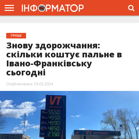
ГОЛОВНА
ЖИТТЯ
ВЛАДА
ГРОШІ
ТРЕШ
ТИСМЕНИЦЯ
НАДВІРНА
РОЗСЛІДУВАННЯ
АФІША
РЕКЛАМА
ПРО
ПРОЄКТ
ГРОШІ
Знову здорожчання:
скільки коштує пальне в
Івано-Франківську
сьогодні
Опубліковано
29.03.2024