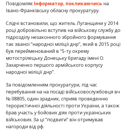
Повідомляє
Інформатор
,
покликаючись
на
Івано-Франківську обласну прокуратуру.
Слідчі встановили, що житель Луганщини у 2014
році добровільно вступив на військову службу до
підрозділу незаконного збройного формування
так званої “народної міліції днр”, який в 2015 році
був перейменований в “5-ту окрему
мотострілецьку Донецьку бригаду імені О.
Захарченко першого армійського корпусу
народної міліції днр”.
За повідомленням прокуратури, під час
перебування на на посаді військовослужбовця вч
№ 08805, один зрадник, сприяв проведенню
терористичної діяльності проти України, а також
брав участь у бойових діях проти українських
військових. За ці “подвиги” він отримував
нагороди від рф.