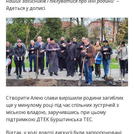
наших захисників і піклуватися про їхні родини”
–
йдеться у дописі.
Створити Алею слави вирішили родини загиблих
ще у минулому році під час спільних зустрічей з
міською владою, заручившись при цьому
підтримкою ДТЕК Бурштинська ТЕС.
Відтак, у ході довгої дискусії були запропоновані