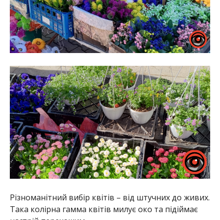
Різноманітний вибір квітів – від штучних до живих.
Така колірна гамма квітів милує око та підіймає