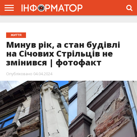
ГОЛОВНА
ЖИТТЯ
ВЛАДА
ГРОШІ
ТРЕШ
ТИСМЕНИЦЯ
НАДВІРНА
РОЗСЛІДУВАННЯ
АФІША
РЕКЛАМА
ПРО
ПРОЄКТ
ЖИТТЯ
Минув рік, а стан будівлі
на Січових Стрільців не
змінився | фотофакт
Опубліковано
04.04.2024