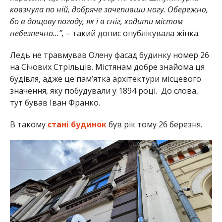
ковзнула по ній, добряче зачепивши ногу. Обережно,
бо в дощову погоду, як і в сніг, ходити містом
небезпечно…”,
– такий допис опублікувала жінка.
Ледь не травмував Олену фасад будинку номер 26
на Січових Стрільців. Містянам добре знайома ця
будівля, адже це пам’ятка архітектури місцевого
значення, яку побудували у 1894 році. До слова,
тут бував Іван Франко.
В такому
стані будинок
був рік тому 26 березня.