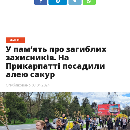
ЖИТТЯ
У пам’ять про загиблих
захисників. На
Прикарпатті посадили
алею сакур
Опубліковано
03.04.2024