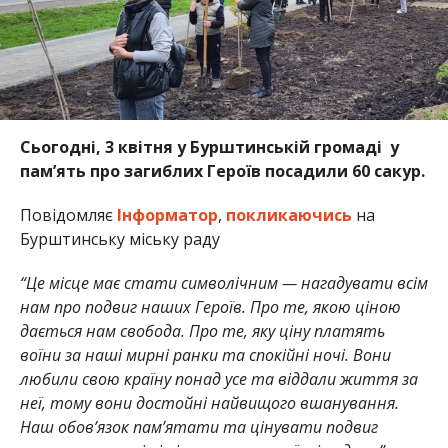
Сьогодні, 3 квітня у Бурштинській громаді у
пам’ять про загиблих Героїв посадили 60 сакур.
Повідомляє
Інформатор
,
покликаючись
на
Бурштинську міську раду
“Це місце має стати символічним — нагадувати всім
нам про подвиг наших Героїв. Про те, якою ціною
дається нам свобода. Про те, яку ціну платять
воїни за наші мирні ранки та спокійні ночі. Вони
любили свою країну понад усе та віддали життя за
неї, тому вони достойні найвищого вшанування.
Наш обов’язок пам’ятати та цінувати подвиг