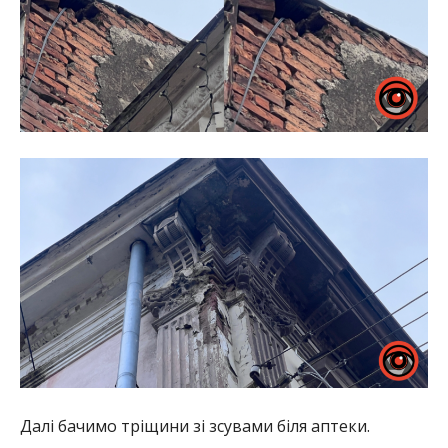
Далі бачимо тріщини зі зсувами біля аптеки.