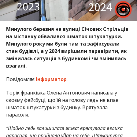
Минулого березня на вулиці Січових Стрільців
на містянку обвалився шматок штукатурки.
Минулого року ми були там та зафіксували
стан будівлі, а у 2024 вирішили перевірити, як
змінилась ситуація з будинком і чи змінилась
взагалі.
Повідомляє
Інформатор
.
Торік франківка Олена Антонович написала у
своєму фейсбуці, що їй на голову ледь не впав
шматок штукатурки з будинку. Врятувала
парасоля.
“Щойно ледь залишилася жива: врятувала велика
парасоля, що прийняла удар на себе. Штукатурка