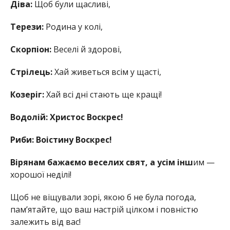
Діва:
Щоб були щасливі,
Терези:
Родина у колі,
Скорпіон:
Веселі й здорові,
Стрілець:
Хай живеться всім у щасті,
Козеріг:
Хай всі дні стають ще кращі!
Водолій: Христос Воскрес!
Риби: Воістину Воскрес!
Вірянам бажаємо веселих свят, а усім інш
им —
хорошої неділі!
Щоб не віщували зорі, якою б не була погода,
пам’ятайте, що ваш настрій цілком і повністю
залежить від вас!