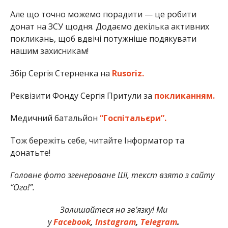
Але що точно можемо порадити — це робити
донат на ЗСУ щодня. Додаємо декілька активних
покликань, щоб вдвічі потужніше подякувати
нашим захисникам!
Збір Сергія Стерненка на
Rusoriz.
Реквізити Фонду Сергія Притули за
покликанням.
Медичний батальйон
“Госпітальєри”.
Тож бережіть себе, читайте Інформатор та
донатьте!
Головне фото згенероване ШІ, текст взято з сайту
“Ого!”.
Залишайтеся на зв’язку! Ми
у
Facebook
,
Instagram
,
Telegram
.