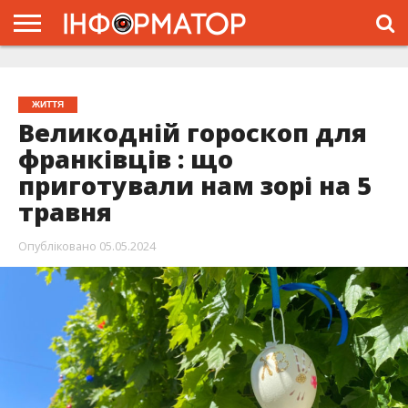
ГОЛОВНА
ЖИТТЯ
ВЛАДА
ГРОШІ
ТРЕШ
ТИСМЕНИЦЯ
НАДВІРНА
РОЗСЛІДУВАННЯ
АФІША
РЕКЛАМА
ПРО
ПРОЄКТ
ЖИТТЯ
Великодній гороскоп для
франківців : що
приготували нам зорі на 5
травня
Опубліковано
05.05.2024