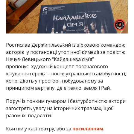
Ростислав Держипільський із зірковою командою
акторів у постановці утопічної кУмедії за повістю
Нечуя-Левицького “Кайдашева сім’я”
пропонує художній концепт позачасового
існування героїв – носіїв української самобутності,
котрі діють у просторі, побудованому за
принципом вертепу, де є пекло, земля і Рай.
Поруч із тонким гумором і безтурботністю актори
загострять увагу на історичних травмах, щоб
разом їх подолати.
Квитки у касі театру, або за
посиланням.