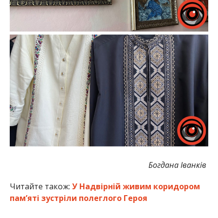
Богдана Іванків
Читайте також:
У Надвірній живим коридором
пам’яті зустріли полеглого Героя