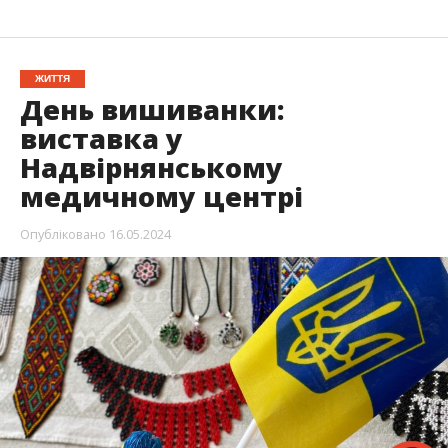
ЖИТТЯ
День вишиванки:
виставка у
Надвірнянському
медичному центрі
Опубліковано
16.05.2024