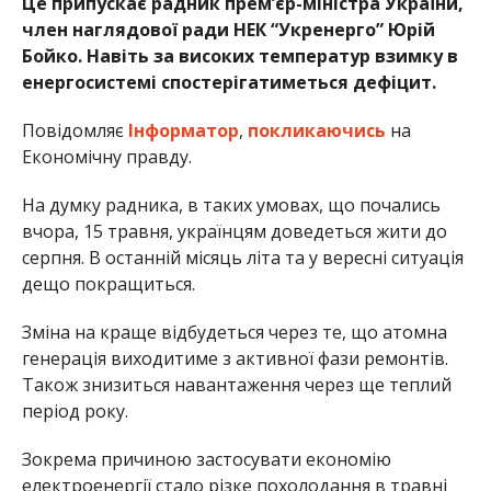
Це припускає радник прем’єр-міністра України,
член наглядової ради НЕК “Укренерго” Юрій
Бойко. Навіть за високих температур взимку в
енергосистемі спостерігатиметься дефіцит.
Повідомляє
Інформатор
,
покликаючись
на
Економічну правду.
На думку радника, в таких умовах, що почались
вчора, 15 травня, українцям доведеться жити до
серпня. В останній місяць літа та у вересні ситуація
дещо покращиться.
Зміна на краще відбудеться через те, що атомна
генерація виходитиме з активної фази ремонтів.
Також знизиться навантаження через ще теплий
період року.
Зокрема причиною застосувати економію
електроенергії стало різке похолодання в травні