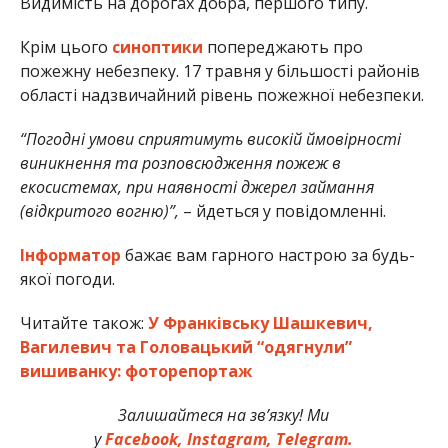
Видимість на дорогах добра, першого типу.
Крім цього
синоптики
попереджають про
пожежну небезпеку. 17 травня у більшості районів
області надзвичайний рівень пожежної небезпеки.
“Погодні умови сприятимуть високій ймовірності
виникнення та розповсюдження пожеж в
екосистемах, при наявності джерел займання
(відкритого вогню)”,
– йдеться у повідомленні.
Інформатор
бажає вам гарного настрою за будь-
якої погоди.
Читайте також:
У Франківську Шашкевич,
Вагилевич та Головацький “одягнули”
вишиванку: фоторепортаж
Залишайтеся на зв’язку! Ми
у
Facebook,
Instagram,
Telegram.