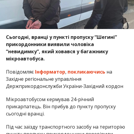
Сьогодні, вранці у пункті пропуску “Шегині”
прикордонники виявили чоловіка
“невидимку”, який ховався у багажнику
мікроавтобуса.
Повідомляє
Інформатор
,
покликаючись
на
Західне регіональне управління
Держприкордонслужби України-Західний кордон
Мікроавтобусом кермував 24-річний
прикарпатець. Він прибув до пункту пропуску
сьогодні вранці.
Під час заїзду транспортного засобу на територію
пункту пропуску прикордонники перевірили