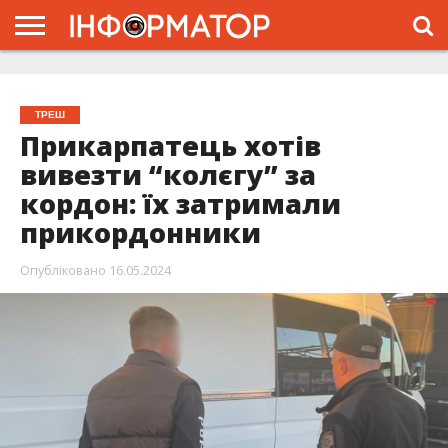
ГОЛОВНА
ЖИТТЯ
ВЛАДА
ГРОШІ
ТРЕШ
ТИСМЕНИЦЯ
НАДВІРНА
РОЗСЛІДУВАННЯ
АФІША
РЕКЛАМА
ПРО
ПРОЄКТ
ТРЕШ
Прикарпатець хотів
вивезти “колєгу” за
кордон: їх затримали
прикордонники
Опубліковано
16.05.2024