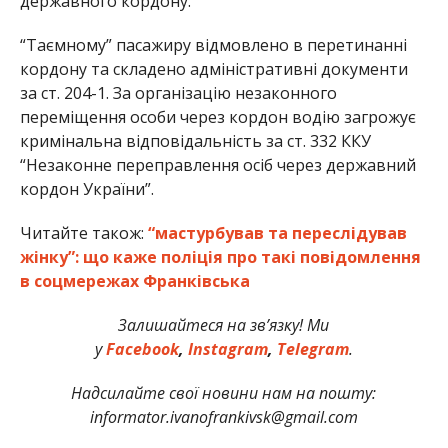
державного кордону.
“Таємному” пасажиру відмовлено в перетинанні
кордону та складено адміністративні документи
за ст. 204-1. За організацію незаконного
переміщення особи через кордон водію загрожує
кримінальна відповідальність за ст. 332 ККУ
“Незаконне переправлення осіб через державний
кордон України”.
Читайте також:
“мастурбував та переслідував
жінку”: що каже поліція про такі повідомлення
в соцмережах Франківська
Залишайтеся на зв’язку! Ми
у
Facebook
,
Instagram
,
Telegram
.
Надсилайте свої новини нам на пошту:
informator.ivanofrankivsk@gmail.com