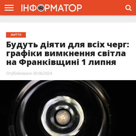
ГОЛОВНА
ЖИТТЯ
ВЛАДА
ГРОШІ
ТРЕШ
ТИСМЕНИЦЯ
НАДВІРНА
РОЗСЛІДУВАННЯ
АФІША
РЕКЛАМА
ПРО
ПРОЄКТ
ЖИТТЯ
Будуть діяти для всіх черг:
графіки вимкнення світла
на Франківщині 1 липня
Опубліковано
30.06.2024