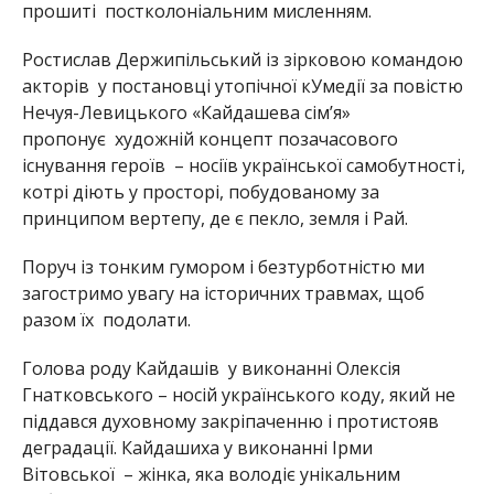
прошиті
постколоніальним мисленням.
Ростислав Держипільський із зірковою командою
акторів
у постановці утопічної кУмедії за повістю
Нечуя-Левицького «Кайдашева сім’я»
пропонує
художній концепт позачасового
існування героїв
– носіїв української самобутності,
котрі діють у просторі, побудованому за
принципом вертепу, де є пекло, земля і Рай.
Поруч із тонким гумором і безтурботністю ми
загостримо увагу на історичних травмах, щоб
разом їх
подолати.
Голова роду Кайдашів
у виконанні Олексія
Гнатковського – носій українського коду, який не
піддався духовному закріпаченню і протистояв
деградації. Кайдашиха у виконанні Ірми
Вітовської
– жінка, яка володіє унікальним