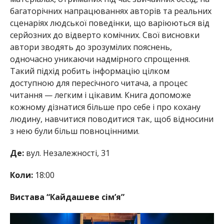
багаторічних напрацюваннях авторів та реальних
сценаріях людської поведінки, що варіюються від
серйозних до відверто комічних. Свої висновки
автори зводять до зрозумілих пояснень,
одночасно уникаючи надмірного спрощення.
Такий підхід робить інформацію цілком
доступною для пересічного читача, а процес
читання — легким і цікавим. Книга допоможе
кожному дізнатися більше про себе і про кохану
людину, навчитися поводитися так, щоб відносини
з нею були більш повноцінними.
Де:
вул. Незалежності, 31
Коли:
18:00
Вистава “Кайдашеве сім’я”