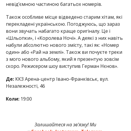
невід’ємною частиною багатьох номерів.
Також особливе місце відведено старим хітам, які
перекладені українською. Погоджуюсь, що зараз
вони звучать набагато краще оригіналу. Це і
«Шльопки», і «Королева Ночі». А деякі з них навіть
набули абсолютно нового змісту, такі як: «Номер
один» або «Рай на землі». Також ви почуєте треки
з мого нового альбому, який я презентую зовсім
скоро. Режисером шоу виступив Герман Нєнов».
Де:
ККЗ Арена-центр
Івано-Франківськ, вул.
Незалежності, 46
Коли:
19:00
Залишайтеся на зв’язку! Ми