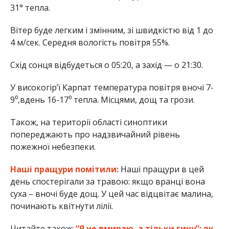
31° тепла.
Вітер буде легким і змінним, зі швидкістю від 1 до
4 м/сек. Середня вологість повітря 55%.
Схід сонця відбудеться о 05:20, а захід — о 21:30.
У високогір’ї Карпат температура повітря вночі 7-
9⁰,вдень 16-17⁰ тепла. Місцями, дощ та грози.
Також, на території області синоптики
попереджають про надзвичайний рівень
пожежної небезпеки.
Наші пращури помітили:
Наші пращури в цей
день спостерігали за травою: якщо вранці вона
суха – вночі буде дощ. У цей час відцвітає малина,
починають квітнути лілії.
Читайте також:
“Я не вмираю, а тільки гину”: як