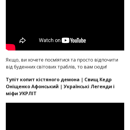
Якщо, ви хочете посміятися та просто відпочити
від буденних світових траблів, то вам сюди!
Тупіт копит кістяного демона | Свищ Кедр
Оніщенко Афонський | Українські Легенди і
міфи УКРЛІТ