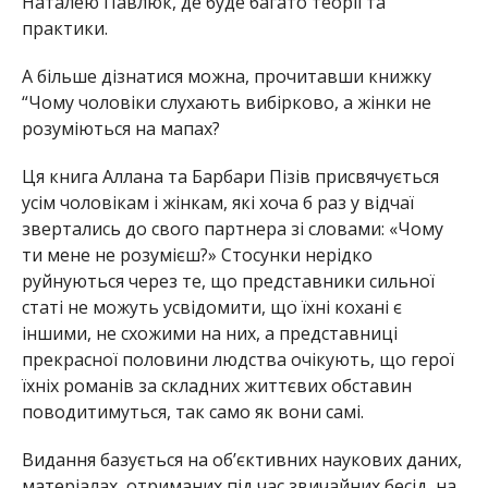
Наталею Павлюк, де буде багато теорії та
практики.
А більше дізнатися можна, прочитавши книжку
“Чому чоловіки слухають вибірково, а жінки не
розуміються на мапах?
Ця книга Аллана та Барбари Пізів присвячується
усім чоловікам і жінкам, які хоча б раз у відчаї
звертались до свого партнера зі словами: «Чому
ти мене не розумієш?» Стосунки нерідко
руйнуються через те, що представники сильної
статі не можуть усвідомити, що їхні кохані є
іншими, не схожими на них, а представниці
прекрасної половини людства очікують, що герої
їхніх романів за складних життєвих обставин
поводитимуться, так само як вони самі.
Видання базується на об’єктивних наукових даних,
матеріалах, отриманих під час звичайних бесід, на