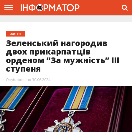
ГОЛОВНА
ЖИТТЯ
ВЛАДА
ГРОШІ
ТРЕШ
ТИСМЕНИЦЯ
НАДВІРНА
РОЗСЛІДУВАННЯ
АФІША
РЕКЛАМА
ПРО
ПРОЄКТ
ЖИТТЯ
Зеленський нагородив
двох прикарпатців
орденом “За мужність” ІІІ
ступеня
Опубліковано
30.06.2024