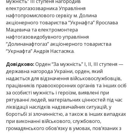
мужність” ІІІ ступеня нагородив
електрогазозварника Управління
нафтопромислового сервісу м. Долина
акціонерного товариства “Укрнафта” Ярослава
Мацевича та електромонтера
нафтогазовидобувного управління
“Долинанафтогаз” акціонерного товариства
“Укрнафта” Андрія Настасяка.
Довідково:
Орден “За мужність” I, II, III ступеня —
державна нагорода України, орден, який
надається для відзначення військовослужбовців,
працівників правоохоронних органів та інших осіб
за особисті мужність і героїзм, виявлені при
рятуванні людей, матеріальних цінностей під час
ліквідації наслідків надзвичайних ситуацій, у
боротьбі зі злочинністю, а також в інших випадках
при виконанні військового, службового,
громадянського обов’язку в умовах, пов’язаних з