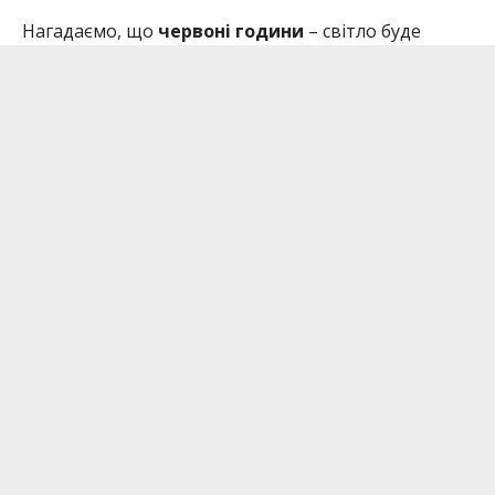
Нагадаємо, що
червоні години
– світло буде
відсутнє,
оранжеві години
– можливі
вимкнення,
зелені години
– час з
електропостачанням.
Читайте також:
До Франківська приїхав
Блаженніший Святослав | завтра відбудеться
Архієрейська Божественна Літургія
Залишайтеся на зв’язку! Ми
у
Facebook
,
Instagram,
Telegram.
Надсилайте свої новини нам на пошту:
informator.ivanofrankivsk@gmail.com
Телефонуйте за номером 096 989 60 87