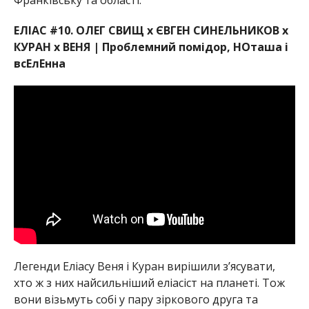
Франківську та області.
ЕЛІАС #10. ОЛЕГ СВИЩ х ЄВГЕН СИНЕЛЬНИКОВ х
КУРАН х ВЕНЯ | Проблемний помідор, НОташа і
всЕлЕнна
Легенди Еліасу Веня і Куран вирішили зʼясувати,
хто ж з них найсильніший еліасіст на планеті. Тож
вони візьмуть собі у пару зіркового друга та