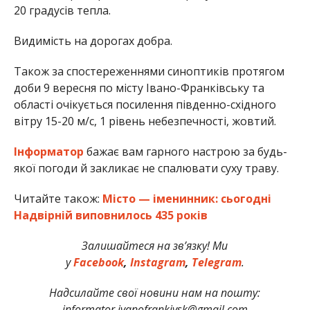
20 градусів тепла.
Видимість на дорогах добра.
Також за спостереженнями синоптиків протягом
доби 9 вересня по місту Івано-Франківську та
області очікується посилення південно-східного
вітру 15-20 м/с, 1 рівень небезпечності, жовтий.
Інформатор
бажає вам гарного настрою за будь-
якої погоди й закликає не спалювати суху траву.
Читайте також:
Місто — іменинник: сьогодні
Надвірній виповнилось 435 років
Залишайтеся на зв’язку! Ми
у
Facebook
,
Instagram
,
Telegram
.
Надсилайте свої новини нам на пошту:
informator.ivanofrankivsk@gmail.com