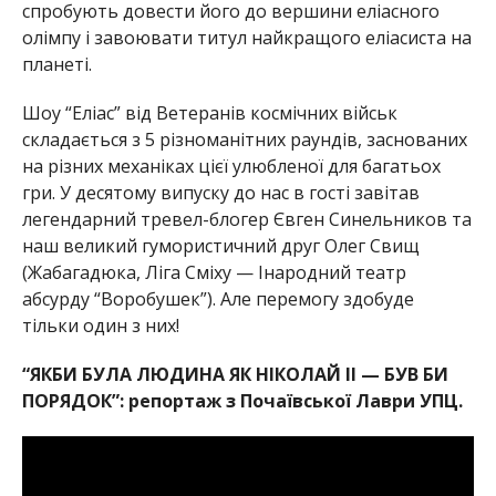
спробують довести його до вершини еліасного
олімпу і завоювати титул найкращого еліасиста на
планеті.
Шоу “Еліас” від Ветеранів космічних військ
складається з 5 різноманітних раундів, заснованих
на різних механіках цієї улюбленої для багатьох
гри. У десятому випуску до нас в гості завітав
легендарний тревел-блогер Євген Синельников та
наш великий гумористичний друг Олег Свищ
(Жабагадюка, Ліга Сміху — Інародний театр
абсурду “Воробушек”). Але перемогу здобуде
тільки один з них!
“ЯКБИ БУЛА ЛЮДИНА ЯК НІКОЛАЙ ІІ — БУВ БИ
ПОРЯДОК”: репортаж з Почаївської Лаври УПЦ.