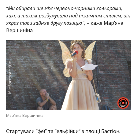
“Ми обирали ще між червоно-чорними кольорами,
хакі, а також роздумували над піжамним стилем, він
якраз таки зайняв другу позицію”
, – каже Мар’яна
Вершиніна.
Мар’яна Вершиніна
Стартували “феї” та “ельфійки” з
площі Бастіон.