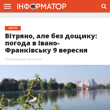
ГОЛОВНА
ЖИТТЯ
ВЛАДА
ГРОШІ
ТРЕШ
ТИСМЕНИЦЯ
НАДВІРНА
РОЗСЛІДУВАННЯ
АФІША
РЕКЛАМА
ПРО
ПРОЄКТ
ЖИТТЯ
Вітряно, але без дощику:
погода в Івано-
Франківську 9 вересня
Опубліковано
08.09.2024