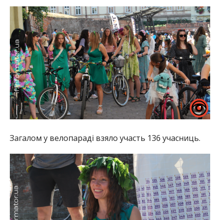
Загалом у велопараді взяло участь 136 учасниць.