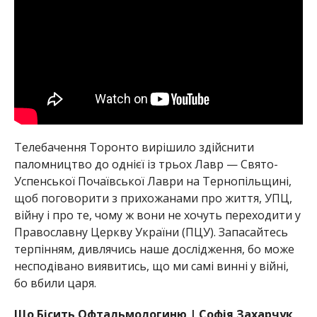
Телебачення Торонто вирішило здійснити
паломництво до однієї із трьох Лавр — Свято-
Успенської Почаївської Лаври на Тернопільщині,
щоб поговорити з прихожанами про життя, УПЦ,
війну і про те, чому ж вони не хочуть переходити у
Православну Церкву України (ПЦУ). Запасайтесь
терпінням, дивлячись наше дослідження, бо може
несподівано виявитись, що ми самі винні у війні,
бо вбили царя.
Що Бісить Офтальмологиню | Софія Захарчук