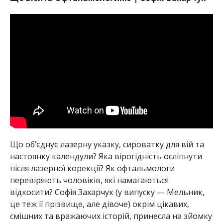
Що обʼєднує лазерну указку, сироватку для вій та
настоянку календули? Яка вірогідність осліпнути
після лазерної корекції? Як офтальмологи
перевіряють чоловіків, які намагаються
відкосити? Софія Захарчук (у випуску — Мельник,
це теж її прізвище, але дівоче) окрім цікавих,
смішних та вражаючих історій, принесла на зйомку