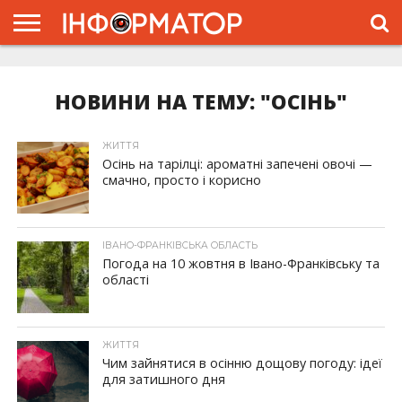
ГОЛОВНА
ЖИТТЯ
ВЛАДА
ГРОШІ
ТРЕШ
ТИСМЕНИЦЯ
НАДВІРНА
РОЗСЛІДУВАННЯ
АФІША
РЕКЛАМА
ПРО
ПРОЄКТ
НОВИНИ НА ТЕМУ: "ОСІНЬ"
ЖИТТЯ
Осінь на тарілці: ароматні запечені овочі —
смачно, просто і корисно
ІВАНО-ФРАНКІВСЬКА ОБЛАСТЬ
Погода на 10 жовтня в Івано-Франківську та
області
ЖИТТЯ
Чим зайнятися в осінню дощову погоду: ідеї
для затишного дня