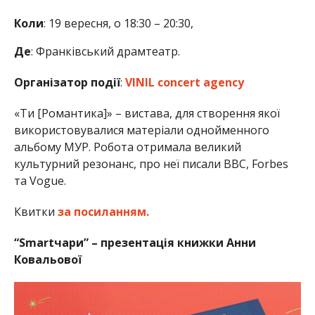
Коли
: 19 вересня, о 18:30 – 20:30,
Де
: Франківський драмтеатр.
Організатор події
:
VINIL concert agency
«Ти [Романтика]» – вистава, для створення якої
використовувалися матеріали однойменного
альбому МУР. Робота отримала великий
культурний резонанс, про неї писали BBC, Forbes
та Vogue.
Квитки
за посиланням.
“Smartчари” – презентація книжки Анни
Ковальової