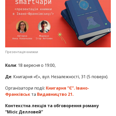
Презентація книжки
Коли
: 18 вересня о 19:00,
Де
: Книгарня «Є», вул. Незалежності, 31 (5 поверх).
Організатори події:
Книгарня “Є”. Івано-
Франківськ
та
Видавництво 21.
Контекстна лекція та обговорення роману
“Місіс Делловей”