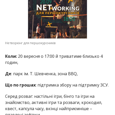
Нетворкінг для першокурсників
Коли:
20 вересня о 17:00 й триватиме близько 4
годин,
Де
: парк ім. Т. Шевченка, зона BBQ,
Що по грошах
: підтримка збору на підтримку ЗСУ.
Серед розваг: настільні ігри, бінго та ігри на
знайомство, активні ігри та розваги, крокодил,
квест, капсула часу, вкінці найприємніше –
плавлені зефірки.