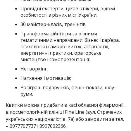
Провідні експерти, цікаві спікери, відомі
особистості з різних міст України;
30 майстер-класів, тренінгів;
Трансформаційні ігри за різними
тематичними напрямками: бізнес і карʼєра,
психологія і саморозвиток, астрологія,
енергетичні практики, ораторське
мистецтво і самопрезентація;
Нетворкінг;
Натхення і мотивація;
Розіграш подарунків, фешн-покази, шоу-
руми.
Квитки можна придбати в касі обласної філармонії,
в косметологічній клініці Fine Line (вул. Страчених
українських націоналістів, 7а) або замовити за тел.
– 0977707737 і 0997002366.