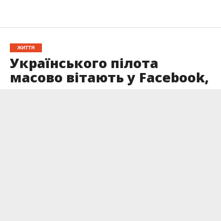
ЖИТТЯ
Українського пілота
масово вітають у Facebook,
проте мало хто знає
правду
Опубліковано
16.09.2024