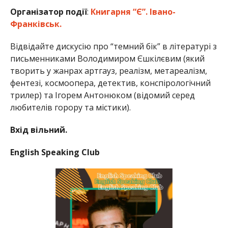
Організатор події
:
Книгарня “Є”. Івано-
Франківськ.
Відвідайте дискусію про “темний бік” в літературі з
письменниками Володимиром Єшкілєвим (який
творить у жанрах артгауз, реалізм, метареалізм,
фентезі, космоопера, детектив, конспірологічний
трилер) та Ігорем Антонюком (відомий серед
любителів горору та містики).
Вхід вільний.
English Speaking Club