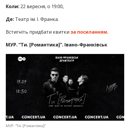
Коли:
22 вересня, о 19:00,
Де:
Театр ім. І. Франка.
Встигніть придбати квитки
за посиланням.
МУР. “Ти. [Романтика]”. Івано-Франківськ
МУР. “Ти. [Романтика]”