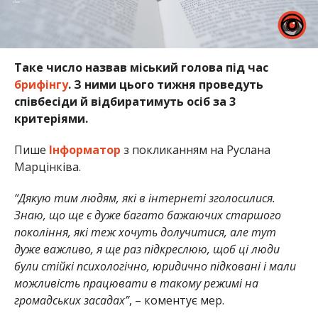
Таке число назвав міський голова під час
брифінгу
. З ними цього тижня проведуть
співбесіди й відбиратимуть осіб за 3
критеріями.
Пише
Інформатор
з покликанням на Руслана
Марцінківа.
“Дякую тим людям, які в інтернеті зголосилися.
Знаю, що ще є дуже багато бажаючих старшого
покоління, які теж хочуть долучитися, але тут
дуже важливо, я ще раз підкреслюю, щоб ці люди
були стійкі психологічно, юридично підковані і мали
можливість працювати в такому режимі на
громадських засадах”
, – коментує мер.