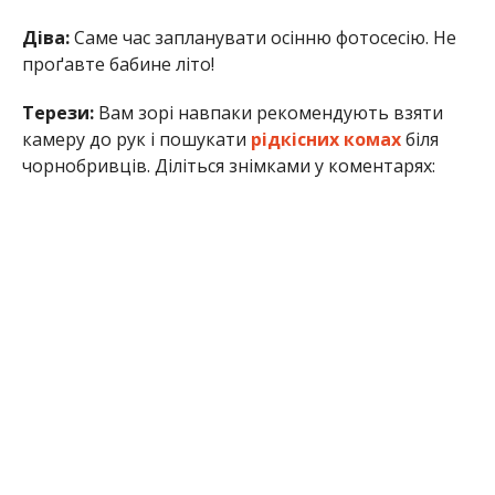
Діва:
Саме час запланувати осінню фотосесію. Не
проґавте бабине літо!
Терези:
Вам зорі навпаки рекомендують взяти
камеру до рук і пошукати
рідкісних комах
біля
чорнобривців. Діліться знімками у коментарях: