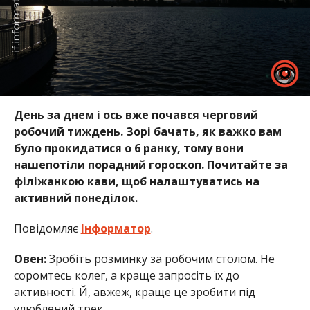
День за днем і ось вже почався черговий
робочий тиждень. Зорі бачать, як важко вам
було прокидатися о 6 ранку, тому вони
нашепотіли порадний гороскоп. Почитайте за
філіжанкою кави, щоб налаштуватись на
активний понеділок.
Повідомляє
Інформатор
.
Овен:
Зробіть розминку за робочим столом. Не
соромтесь колег, а краще запросіть їх до
активності. Й, авжеж, краще це зробити під
улюблений трек.