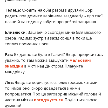
Телець:
Сходіть на обід разом з друзями. Зорі
радять повідомити керівника заздалегідь про свої
плани й на годинку забути про робочі завдання.
Близнюки:
Ваш вечір сьогодні мине біля міського
озера. Радимо зустріти захід сонця в поки ще
теплих променях зірки.
Рак:
Як давно ви були в Галичі? Якщо придивитись
уважно, то там можна відшукати
мальовані
знахідки
в місті над Дністром. Плануйте
мандрівку.
Лев:
Якщо ви користуєтесь електросамокатами,
то, ймовірно, скоро доведеться з ними
попрощатися. Про це заговорив міський голова й
частина містян
погоджується
. Поділіться своєю
думкою!