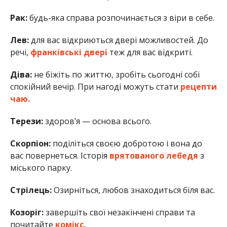
Рак:
будь-яка справа розпочинається з віри в себе.
Лев:
для вас відкриються двері можливостей. До
речі,
франківські двері
теж для вас відкриті.
Діва:
не біжіть по життю, зробіть сьогодні собі
спокійний вечір. При нагоді можуть стати
рецепти
чаю.
Терези:
здоров’я — основа всього.
Скорпіон:
поділіться своєю добротою і вона до
вас повернеться. Історія
врятованого лебедя
з
міського парку.
Стрілець:
Озирніться, любов знаходиться біля вас.
Козоріг:
завершіть свої незакінчені справи та
почитайте
комікс.