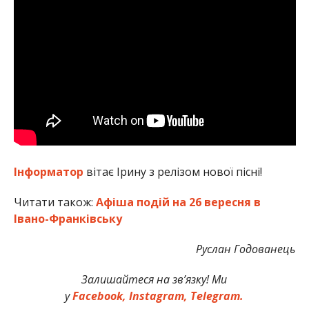
Інформатор
вітає Ірину з релізом нової пісні!
Читати також:
Афіша подій на 26 вересня в
Івано-Франківську
Руслан Годованець
Залишайтеся на зв’язку! Ми
у
Facebook,
Instagram,
Telegram.