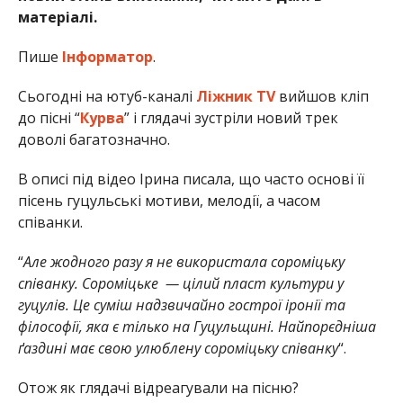
матеріалі.
Пише
Інформатор
.
Сьогодні на ютуб-каналі
Ліжник TV
вийшов кліп
до пісні “
Курва
” і глядачі зустріли новий трек
доволі багатозначно.
В описі під відео Ірина писала, що часто основі її
пісень гуцульські мотиви, мелодії, а часом
співанки.
“
Але жодного разу я не використала сороміцьку
співанку. Сороміцьке — цілий пласт культури у
гуцулів. Це суміш надзвичайно гострої іронії та
філософії, яка є тілько на Гуцульщині. Найпорєдніша
ґаздині має свою улюблену сороміцьку співанку
“.
Отож як глядачі відреагували на пісню?