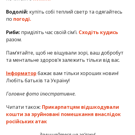
Водолій:
купіть собі теплий светр та одягайтесь
по
погоді.
Риби:
приділіть час своїй сім’ї.
Сходіть кудись
разом.
Пам’ятайте, щоб не віщували зорі, ваш добробут
та ментальне здоров’я залежить тільки від вас.
Інформатор
бажає вам тільки хороших новин!
Любіть батьків та Україну!
Головне фото ілюстративне.
Читати також:
Прикарпатцям відшкодували
кошти за зруйновані помешкання внаслідок
російських атак
Залишайтеся на зв’язку!