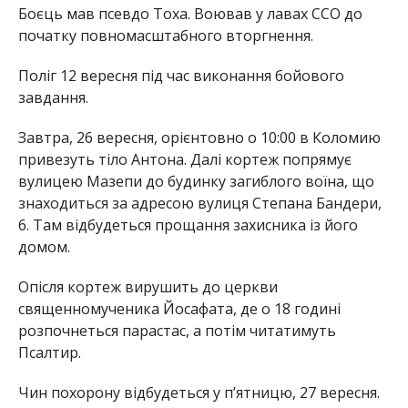
Боєць мав псевдо Тоха. Воював у лавах ССО до
початку повномасштабного вторгнення.
Поліг 12 вересня під час виконання бойового
завдання.
Завтра, 26 вересня, орієнтовно о 10:00 в Коломию
привезуть тіло Антона. Далі кортеж попрямує
вулицею Мазепи до будинку загиблого воїна, що
знаходиться за адресою вулиця Степана Бандери,
6. Там відбудеться прощання захисника із його
домом.
Опісля кортеж вирушить до церкви
священномученика Йосафата, де о 18 годині
розпочнеться парастас, а потім читатимуть
Псалтир.
Чин похорону відбудеться у п’ятницю, 27 вересня.