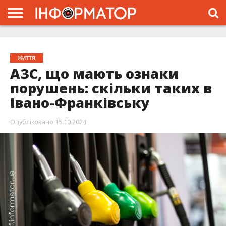
ГОЛОВНА
ЖИТТЯ
ВЛАДА
ГРОШІ
ТРЕШ
ТИСМЕНИЦЯ
НАДВІРНА
РОЗСЛІДУВАННЯ
АФІША
РЕКЛАМА
ПРО
ПРОЄКТ
ЖИТТЯ
АЗС, що мають ознаки
порушень: скільки таких в
Івано-Франківську
Опубліковано
15.10.2024