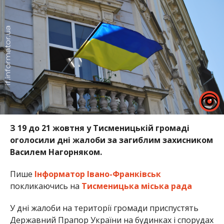
З 19 до 21 жовтня у Тисменицькій громаді
оголосили дні жалоби за загиблим захисником
Василем Нагорняком.
Пише
Інформатор Івано-Франківськ
покликаючись на
Тисменицька міська рада
У дні жалоби на території громади приспустять
Державний Прапор України на будинках і спорудах