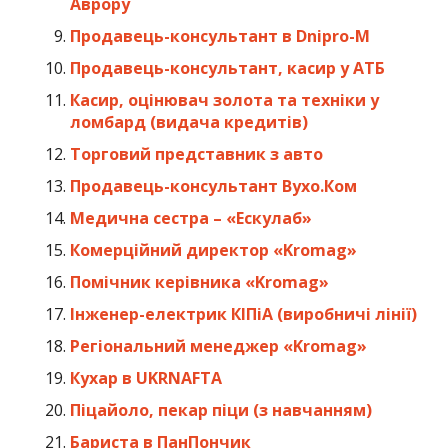
Аврору
Продавець-консультант в Dnipro-M
Продавець-консультант, касир у АТБ
Касир, оцінювач золота та техніки у
ломбард (видача кредитів)
Торговий представник з авто
Продавець-консультант Вухо.Ком
Медична сестра – «Ескулаб»
Комерційний директор «Kromag»
Помічник керівника «Kromag»
Інженер-електрик КІПіА (виробничі лінії)
Регіональний менеджер «Kromag»
Кухар в UKRNAFTA
Піцайоло, пекар піци (з навчанням)
Бариста в ПанПончик