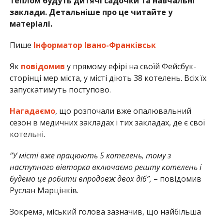
теплом будуть дитячі садочки та навчальні
заклади. Детальніше про це читайте у
матеріалі.
Пише
Інформатор Івано-Франківськ
Як
повідомив
у прямому ефірі на своїй Фейсбук-
сторінці мер міста, у місті діють 38 котелень. Всіх їх
запускатимуть поступово.
Нагадаємо
, що розпочали вже опалювальний
сезон в медичних закладах і тих закладах, де є свої
котельні.
“У місті вже працюють 5 котелень, тому з
наступного вівторка включаємо решту котелень і
будемо це робити впродовж двох діб”,
– повідомив
Руслан Марцінків.
Зокрема, міський голова зазначив, що найбільша