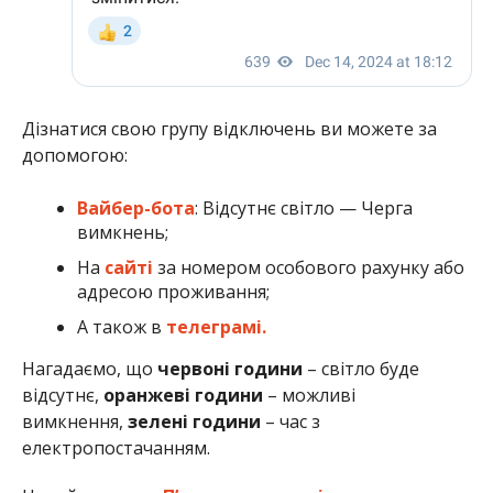
Дізнатися свою групу відключень ви можете за
допомогою:
Вайбер-бота
: Відсутнє світло — Черга
вимкнень;
На
сайті
за номером особового рахунку або
адресою проживання;
А також в
телеграмі.
Нагадаємо, що
червоні години
– світло буде
відсутнє,
оранжеві години
– можливі
вимкнення,
зелені години
– час з
електропостачанням.