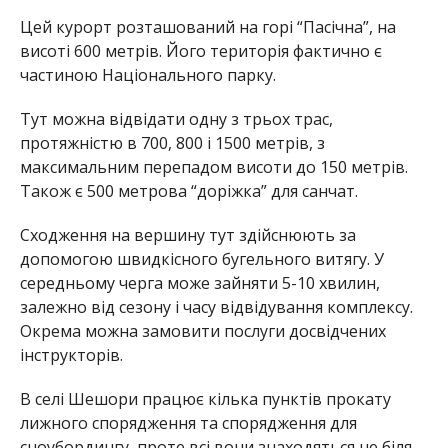
Цей курорт розташований на горі “Пасічна”, на
висоті 600 метрів. Його територія фактично є
частиною Національного парку.
Тут можна відвідати одну з трьох трас,
протяжністю в 700, 800 і 1500 метрів, з
максимальним перепадом висоти до 150 метрів.
Також є 500 метрова “доріжка” для санчат.
Сходження на вершину тут здійснюють за
допомогою швидкісного бугельного витягу. У
середньому черга може зайняти 5-10 хвилин,
залежно від сезону і часу відвідування комплексу.
Окрема можна замовити послуги досвідчених
інструкторів.
В селі Шешори працює кілька пунктів прокату
лижного спорядження та спорядження для
сноубордингу, проте всі вони знаходяться не біля