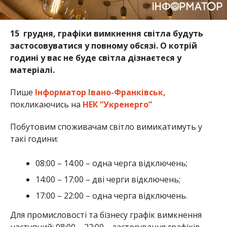
15 грудня, графіки вимкнення світла будуть
застосовуватися у повному обсязі. О котрій
годині у вас не буде світла дізнаєтеся у
матеріалі.
Пише
Інформатор Івано-Франківськ,
покликаючись на
НЕК “Укренерго”
Побутовим споживачам світло вимикатимуть у
такі години:
08:00 – 14:00 – одна черга відключень;
14:00 – 17:00 – дві черги відключень;
17:00 – 22:00 – одна черга відключень.
Для промисловості та бізнесу графік вимкнення
наступний: 08:00 – 22:00 – застосування графіків