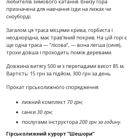
любителів зимового катання. Внизу гора
призначена для навчання їзди на лижах чи
сноуборді.
Загалом ця траса місцями крива, горбиста і
неоднорідна, має трав’яний покрив. На цій горі є
ще одна траса — “лісова”, — вона легша (синя),
трохи довша і проходить поміж деревами.
Довжина витягу 500 м з перепадами висот 85 м.
Вартість: 15 грн за підйом, 300 грн за день.
Прокат гірськолижного спорядження:
лижний комплект
70 грн
;
санки
30 грн
;
послугами інструктора
200 грн за годину
.
Гірськолижний курорт “Шешори”