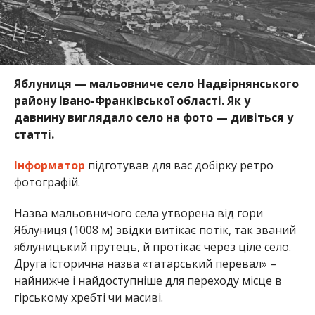
Яблуниця — мальовниче село Надвірнянського
району Івано-Франківської області. Як у
давнину виглядало село на фото — дивіться у
статті.
Інформатор
підготував для вас добірку ретро
фотографій.
Назва мальовничого села утворена від гори
Яблуниця (1008 м) звідки витікає потік, так званий
яблуницький прутець, й протікає через ціле село.
Друга історична назва «татарський перевал» –
найнижче і найдоступніше для переходу місце в
гірському хребті чи масиві.