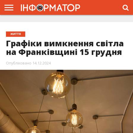
ГОЛОВНА
ЖИТТЯ
ВЛАДА
ГРОШІ
ТРЕШ
ТИСМЕНИЦЯ
НАДВІРНА
РОЗСЛІДУВАННЯ
АФІША
РЕКЛАМА
ПРО
ПРОЄКТ
ЖИТТЯ
Графіки вимкнення світла
на Франківщині 15 грудня
Опубліковано
14.12.2024