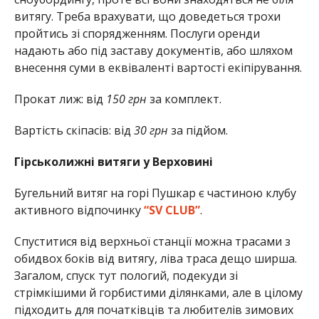
витягу. Треба врахувати, що доведеться трохи
пройтись зі спорядженням. Послуги оренди
надають або під заставу документів, або шляхом
внесення суми в еквіваленті вартості екіпірування.
Прокат лиж: від
150 грн
за комплект.
Вартість скіпасів: від
30 грн
за підйом.
Гірськолижні витяги у Верховині
Бугельний витяг на горі Пушкар є частиною клубу
активного відпочинку
“SV CLUB”
.
Спуститися від верхньої станції можна трасами з
обидвох боків від витягу, ліва траса дещо ширша.
Загалом, спуск тут пологий, подекуди зі
стрімкішими й горбистими ділянками, але в цілому
підходить для початківців та любителів зимових