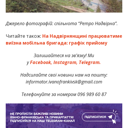
Джерело фотографій: спільнота “Ретро Надвірна”.
Читайте також:
На Надвірнянщині працюватиме
виїзна мобільна бригада: графік прийому
Залишайтеся на зв’язку! Ми
у
Facebook,
Instagram,
Telegram.
Надсилайте свої новини нам на пошту:
informator.ivanofrankivsk@gmail.com
Телефонуйте за номером 096 989 60 87