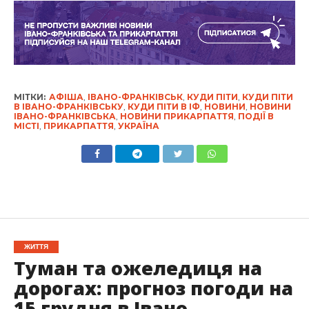
МІТКИ:
АФІША
,
ІВАНО-ФРАНКІВСЬК
,
КУДИ ПІТИ
,
КУДИ ПІТИ
В ІВАНО-ФРАНКІВСЬКУ
,
КУДИ ПІТИ В ІФ
,
НОВИНИ
,
НОВИНИ
ІВАНО-ФРАНКІВСЬКА
,
НОВИНИ ПРИКАРПАТТЯ
,
ПОДІЇ В
МІСТІ
,
ПРИКАРПАТТЯ
,
УКРАЇНА
ЖИТТЯ
Туман та ожеледиця на
дорогах: прогноз погоди на
15 грудня в Івано-