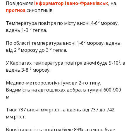
Повідомляє
Інформатор Івано-Франківськ
, на
прогноз
синоптиків.
Температура повітря по місту вночі 4-6⁰ морозу,
вдень 1-3 ⁰ тепла.
По області температура вночі 1-6⁰ морозу, вдень
від 2 ⁰ морозу до 3 ⁰ тепла.
У Карпатах температура повітря вночі буде 5-10⁰, а
вдень 3-8 ⁰ морозу.
Медико-метеорологічні умови 2-го типу.
Видимість на автошляхах добра, в тумані 600-900
м
Тиск 737 вночі мм.рт.ст., а вдень від 737 до 742
мм.рт.ст.
Вночі вологість повітря буде 83%, а вдень буде