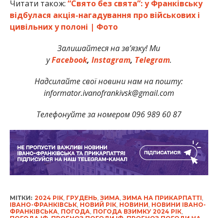
Читати також:
“Свято без свята”: у Франківську
відбулася акція-нагадування про військових і
цивільних у полоні | Фото
Залишайтеся на зв’язку! Ми
у
Facebook
,
Instagram
,
Telegram
.
На
дсилайте свої новини нам на пошту:
informator.ivanofrankivsk@gmail.com
Телефонуйте за номером 096 989 60 87
МІТКИ:
2024 РІК
,
ГРУДЕНЬ
,
ЗИМА
,
ЗИМА НА ПРИКАРПАТТІ
,
ІВАНО-ФРАНКІВСЬК
,
НОВИЙ РІК
,
НОВИНИ
,
НОВИНИ ІВАНО-
ФРАНКІВСЬКА
,
ПОГОДА
,
ПОГОДА ВЗИМКУ 2024 РІК
,