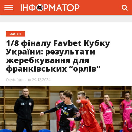
ГОЛОВНА
ЖИТТЯ
ВЛАДА
ГРОШІ
ТРЕШ
ТИСМЕНИЦЯ
НАДВІРНА
РОЗСЛІДУВАННЯ
АФІША
РЕКЛАМА
ПРО
ПРОЄКТ
ЖИТТЯ
1/8 фіналу Favbet Кубку
України: результати
жеребкування для
франківських “орлів”
Опубліковано
29.12.2024