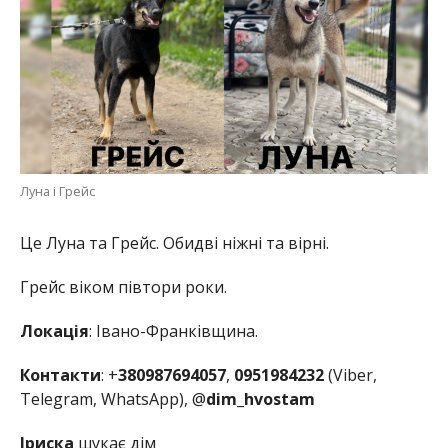
Луна і Грейс
Це Луна та Грейс. Обидві ніжні та вірні.
Грейс віком півтори роки.
Локація
: Івано-Франківщина.
Контакти
: +
380987694057
,
0951984232
(Viber,
Telegram, WhatsApp), @
dim_hvostam
Іриска
шукає дім