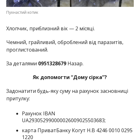
Пухнастий котик
Хлопчик, приблизний вік — 2 місяці.
Чемний, грайливий, оброблений від паразитів,
проглистований.
За деталями
0951328679
Назар.
Як допомогти “Дому сірка”?
Задонатити будь-яку суму на рахунок засновниці
притулку:
Рахунок ІBAN
UA293052990000026009025503683;
карта ПриватБанку Когут Н.В 4246 0010 0295
1220