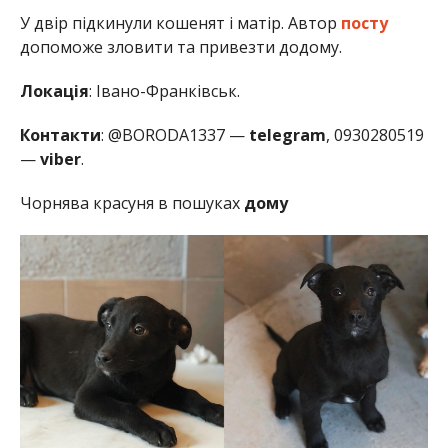
У двір підкинули кошенят і матір. Автор
посту
допоможе зловити та привезти додому.
Локація
: Івано-Франківськ.
Контакти
: @BORODA1337 —
telegram
, 0930280519
—
viber
.
Чорнява красуня в пошуках
дому