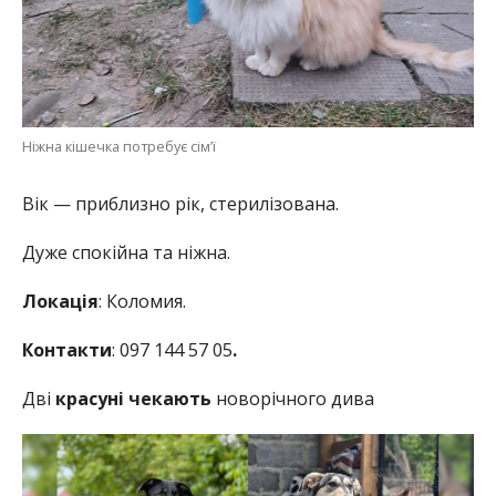
Ніжна кішечка потребує сім’ї
Вік — приблизно рік, стерилізована.
Дуже спокійна та ніжна.
Локація
: Коломия.
Контакти
: 097 144 57 05
.
Дві
красуні чекають
новорічного дива