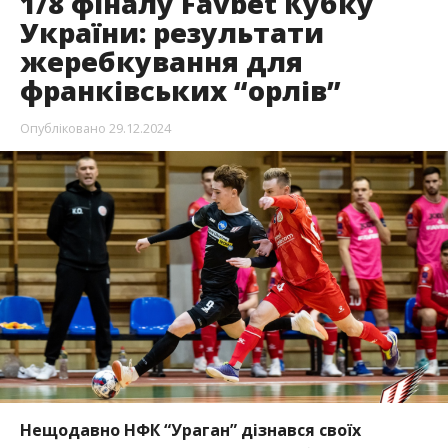
1/8 фіналу Favbet Кубку
України: результати
жеребкування для
франківських “орлів”
Опубліковано
29.12.2024
Нещодавно НФК “Ураган” дізнався своїх