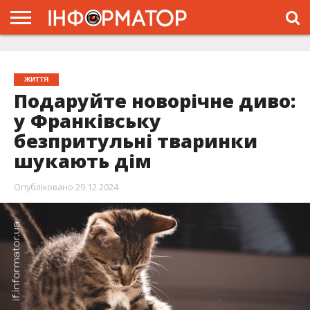
ГОЛОВНА
ЖИТТЯ
ВЛАДА
ГРОШІ
ТРЕШ
ТИСМЕНИЦЯ
НАДВІРНА
РОЗСЛІДУВАННЯ
АФІША
РЕКЛАМА
ПРО
ПРОЄКТ
ЖИТТЯ
Подаруйте новорічне диво:
у Франківську
безпритульні тваринки
шукають дім
Опубліковано
29.12.2024