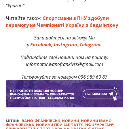
“Ураган”.
Читайте також:
Спортсмени з ПНУ здобули
перемогу на Чемпіонаті України з бадмінтону
Залишайтеся на зв’язку! Ми
у
Facebook,
Instagram,
Telegram.
Надсилайте свої новини нам на пошту:
informator.ivanofrankivsk@gmail.com
Телефонуйте за номером 096 989 60 87
МІТКИ:
ІВАНО-ФРАНКІВСЬК
,
НОВИНИ
,
НОВИНИ ІВАНО-
ФРАНКІВСЬКА
,
НОВИНИ ПРИКАРПАТТЯ
,
НФК "УРАГАН"
,
ПРИКАРПАТТЯ
,
СПОРТ
,
УКРАЇНА
,
УРАГАН
,
ФУТЗАЛ