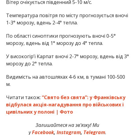
Вітер очікується південний 5-10 м/с.
Температура повітря по місту прогнозується вночі
1-3° морозу, вдень 2-4° тепла.
По області синоптики прогнозують вночі 0-5°
морозу, вдень від 1° морозу до 4° тепла.
У високогір’ї Карпат вночі 2-7° морозу, вдень від 3°
морозу до 2° тепла.
Видимість на автошляхах 4-6 км, в тумані 100-500
м.
Читати також:
“Свято без свята”: у Франківську
відбулася акція-нагадування про військових і
цивільних у полоні | Фото
Залишайтеся на зв’язку! Ми
у
Facebook
,
Instagram
,
Telegram
.