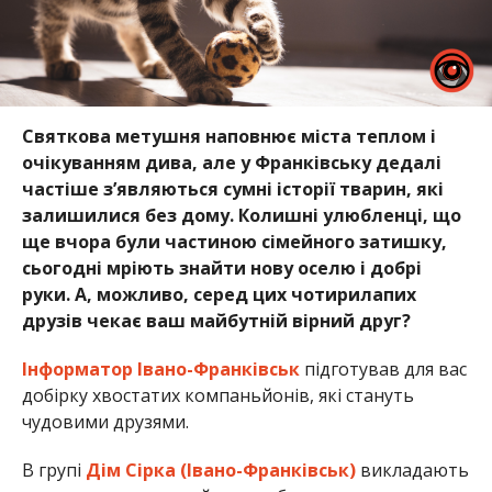
Святкова метушня наповнює міста теплом і
очікуванням дива, але у Франківську дедалі
частіше з’являються сумні історії тварин, які
залишилися без дому. Колишні улюбленці, що
ще вчора були частиною сімейного затишку,
сьогодні мріють знайти нову оселю і добрі
руки. А, можливо, серед цих чотирилапих
друзів чекає ваш майбутній вірний друг?
Інформатор Івано-Франківськ
підготував для вас
добірку хвостатих компаньйонів, які стануть
чудовими друзями.
В групі
Дім Сірка (Івано-Франківськ)
викладають