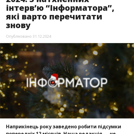
інтерв’ю “Інформатора”,
які варто перечитати
знову
Опубліковано
31.12.2024
Наприкінець року заведено робити підсумки
попередніх 12 місяців. Наша редакція — не