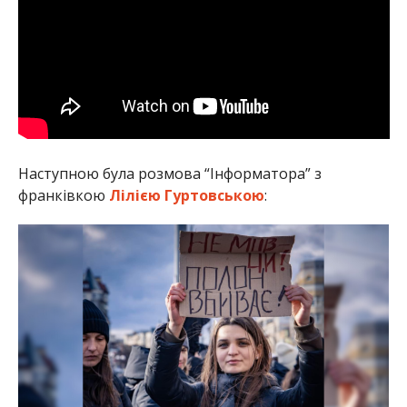
Наступною була розмова “Інформатора” з
франківкою
Лілією Гуртовською
: