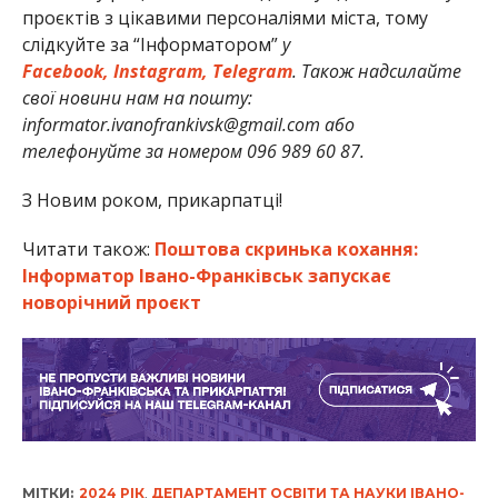
проєктів з цікавими персоналіями міста, тому
слідкуйте за “Інформатором”
у
Facebook,
Instagram,
Telegram
. Також н
адсилайте
свої новини нам на пошту:
informator.ivanofrankivsk@gmail.com або
т
елефонуйте за номером 096 989 60 87.
З Новим роком, прикарпатці!
Читати також:
Поштова скринька кохання:
Інформатор Івано-Франківськ запускає
новорічний проєкт
МІТКИ:
2024 РІК
,
ДЕПАРТАМЕНТ ОСВІТИ ТА НАУКИ ІВАНО-