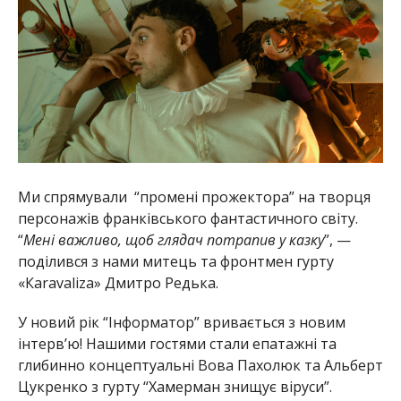
Ми спрямували “промені прожектора” на творця
персонажів франківського фантастичного світу.
“
Мені важливо, щоб глядач потрапив у казку
”, —
поділився з нами митець та фронтмен гурту
«Кaravaliza» Дмитро Редька.
У новий рік “Інформатор” вривається з новим
інтерв’ю! Нашими гостями стали епатажні та
глибинно концептуальні Вова Пахолюк та Альберт
Цукренко з гурту “Хамерман знищує віруси”.