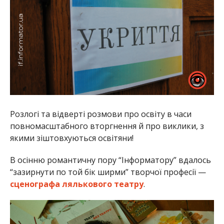
Розлогі та відверті розмови про освіту в часи
повномасштабного вторгнення й про виклики, з
якими зіштовхуються освітяни!
В осінню романтичну пору “Інформатору” вдалось
“зазирнути по той бік ширми” творчої професії —
сценографа лялькового театру
.