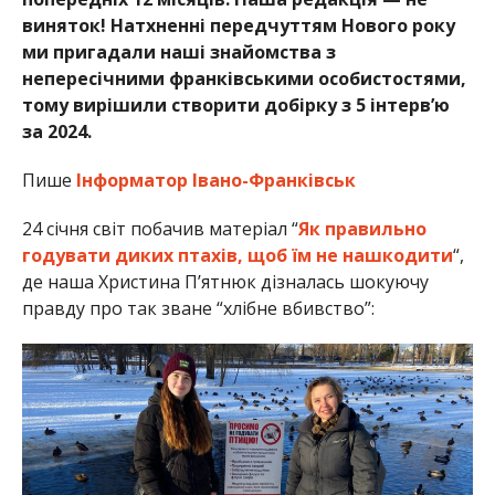
виняток! Натхненні передчуттям Нового року
ми пригадали наші знайомства з
непересічними франківськими особистостями,
тому вирішили створити добірку з 5 інтерв’ю
за 2024.
Пише
Інформатор Івано-Франківськ
24 січня світ побачив матеріал “
Як правильно
годувати диких птахів, щоб їм не нашкодити
“,
де наша Христина П’ятнюк дізналась шокуючу
правду про так зване “хлібне вбивство”: