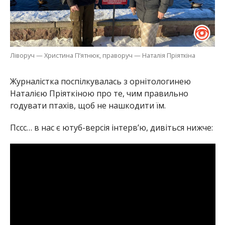
Ліворуч — Христина П’ятнюк, праворуч — Наталія Пріяткіна
Журналістка поспілкувалась з орнітологинею
Наталією Пріяткіною про те, чим правильно
годувати птахів, щоб не нашкодити їм.
Пссс… в нас є ютуб-версія інтерв’ю, дивіться нижче: