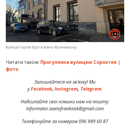
Вулиця Героїв Крут в Івано-Франківську
Читати також:
Прогулянка вулицею Сорохтея |
фото
Залишайтеся на зв’язку! Ми
у
Facebook
,
Instagram
,
Telegram
.
Надсилайте свої новини нам на пошту:
informator.ivanofrankivsk@gmail.com
Телефонуйте за номером 096 989 60 87