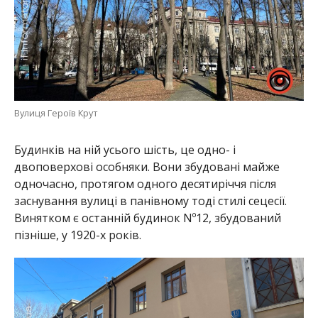
Вулиця Героїв Крут
Будинків на ній усього шість, це одно- і
двоповерхові особняки. Вони збудовані майже
одночасно, протягом одного десятиріччя після
заснування вулиці в панівному тоді стилі сецесії.
Винятком є останній будинок Nº12, збудований
пізніше, у 1920-х років.