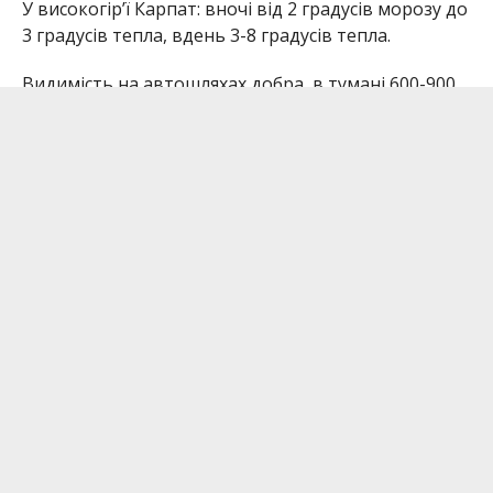
У високогір’ї Карпат: вночі від 2 градусів морозу до
3 градусів тепла, вдень 3-8 градусів тепла.
Видимість на автошляхах добра, в тумані 600-900
м.
Інформатор бажає вам гарного настрою за будь-
якої погоди.
Читайте також:
Після майже весни на
Прикарпаття насуваються заморозки: як
захистити рослини
Залишайтеся на зв’язку! Ми
у
Facebook
,
Instagram
,
Telegram
.
Надсилайте свої новини нам на пошту:
informator.ivanofrankivsk@gmail.com
Телефонуйте за номером 096 989 60 87