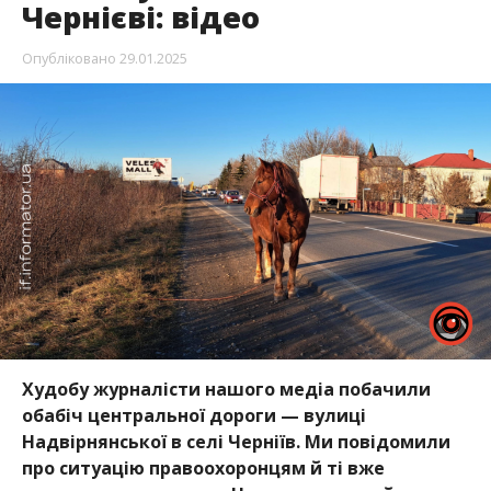
Чернієві: відео
Опубліковано
29.01.2025
Худобу журналісти нашого медіа побачили
обабіч центральної дороги — вулиці
Надвірнянської в селі Черніїв. Ми повідомили
про ситуацію правоохоронцям й ті вже