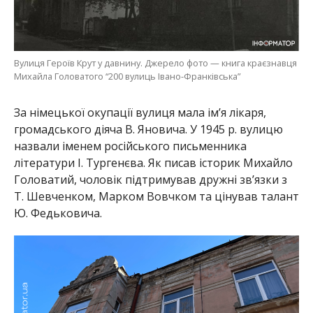
Вулиця Героїв Крут у давнину. Джерело фото — книга краєзнавця
Михайла Головатого “200 вулиць Івано-Франківська”
За німецької окупації вулиця мала імʼя лікаря,
громадського діяча В. Яновича. У 1945 р. вулицю
назвали іменем російського письменника
літератури І. Тургенєва. Як писав історик Михайло
Головатий, чоловік підтримував дружні зв’язки з
Т. Шевченком, Марком Вовчком та цінував талант
Ю. Федьковича.