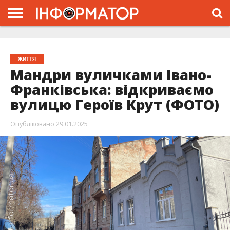
ГОЛОВНА
ЖИТТЯ
ВЛАДА
ГРОШІ
ТРЕШ
ТИСМЕНИЦЯ
НАДВІРНА
РОЗСЛІДУВАННЯ
АФІША
РЕКЛАМА
ПРО
ПРОЄКТ
ЖИТТЯ
Мандри вуличками Івано-
Франківська: відкриваємо
вулицю Героїв Крут (ФОТО)
Опубліковано
29.01.2025