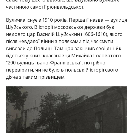
частиною самої Грюнвальдської.
Вуличка існує з 1910 років. Перша її назва — вулиця
Шуйського. В історії московської держави був
недовго цар Василій Шуйський (1606-1610), якого
після невдалої війни з поляками під час смути
вивезли до Польщі. Там цар закінчив свої дні. Як
йдеться у книзі краєзнавця Михайла Головатого
“200 вулиць Івано-Франківська”, потрібно
перевірити, чи не було в польській історії свого
діяча з таким прізвищем.