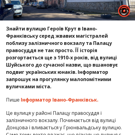
Знайти вулицю Героїв Крут в Івано-
Франківську серед жвавих магістралей
поблизу залізничного вокзалу та Палацу
правосуддя не так просто. ЇЇ історія
розгортається ще з 1910-х років, від вулиці
Шуйського до сучасної назви, що вшановує
подвиг українських юнаків. Інформатор
запрошує на прогулянку малопомітними
вуличками міста.
Пише
Інформатор Івано-Франківськ.
Це вулиця у районі Палацу правосуддя і
залізничного вокзалу. Починається від вулиці
Донцова і вливається у Грюнвальдську вулицю.
Саме тому дехто вважає, що візуально вулиця є