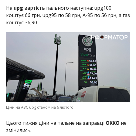
На
upg
вартість пального наступна: upg100
коштує 66 грн, upg95 по 58 грн, А-95 по 56 грн, а газ
коштує 36,90.
Ціни на АЗС upg станом на 6 лютого
Цього тижня ціни на пальне на заправці
OKKO
не
змінились.