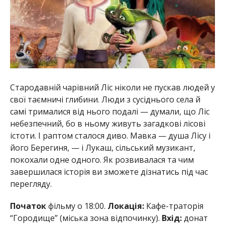
Стародавній чарівний Ліс ніколи не пускав людей у
​​свої таємничі глибини. Люди з сусіднього села й
самі трималися від нього подалі — думали, що Ліс
небезпечний, бо в ньому живуть загадкові лісові
істоти. І раптом сталося диво. Мавка — душа Лісу і
його Берегиня, — і Лукаш, сільський музикант,
покохали одне одного. Як розвивалася та чим
завершилася історія ви зможете дізнатись під час
перегляду.
Початок
фільму о 18:00.
Локація:
Кафе-траторія
“Городище” (міська зона відпочинку).
Вхід:
донат