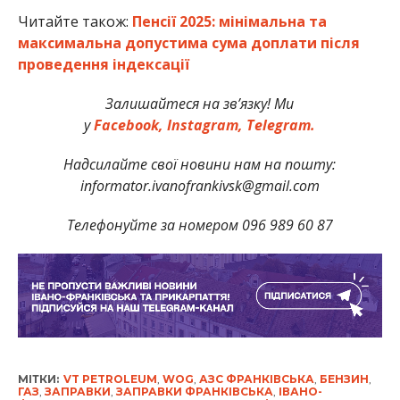
Читайте також:
Пенсії 2025: мінімальна та
максимальна допустима сума доплати після
проведення індексації
Залишайтеся на зв’язку! Ми
у
Facebook,
Instagram,
Telegram.
Надсилайте свої новини нам на пошту:
informator.ivanofrankivsk@gmail.com
Телефонуйте за номером 096 989 60 87
МІТКИ:
VT PETROLEUM
,
WOG
,
АЗС ФРАНКІВСЬКА
,
БЕНЗИН
,
ГАЗ
,
ЗАПРАВКИ
,
ЗАПРАВКИ ФРАНКІВСЬКА
,
ІВАНО-