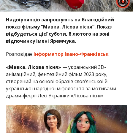
Надвірнянців запрошують на благодійний
показ фільму “Мавка. Лісова пісня”
. Показ
відбудеться цієї суботи, 8 лютого на зоні
відпочинку імені Яремчука.
Розповідає
Інформатор Івано-Франківськ
«Мавка. Лісова пісня»
— український 3D-
анімаційний, фентезійний фільм 2023 року,
створений на основі образів слов’янської й
української народної міфології та за мотивами
драми-феєрії Лесі Українки «Лісова пісня».