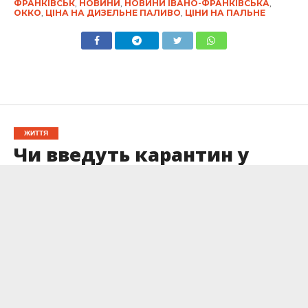
ФРАНКІВСЬК
,
НОВИНИ
,
НОВИНИ ІВАНО-ФРАНКІВСЬКА
,
ОККО
,
ЦІНА НА ДИЗЕЛЬНЕ ПАЛИВО
,
ЦІНИ НА ПАЛЬНЕ
ЖИТТЯ
Чи введуть карантин у
навчальних закладах
Івано-Франківська:
відповідь міського голови
Опубліковано
06.02.2025